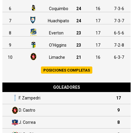
6
Coquimbo
24
16
7-3-6
7
Huachipato
24
17
7-3-7
8
Everton
23
17
6-5-6
9
O'Higgins
23
17
7-2-8
10
Limache
21
16
6-3-7
POSICIONES COMPLETAS
GOLEADORES
F. Zampedri
17
D. Castro
9
J. Correa
8