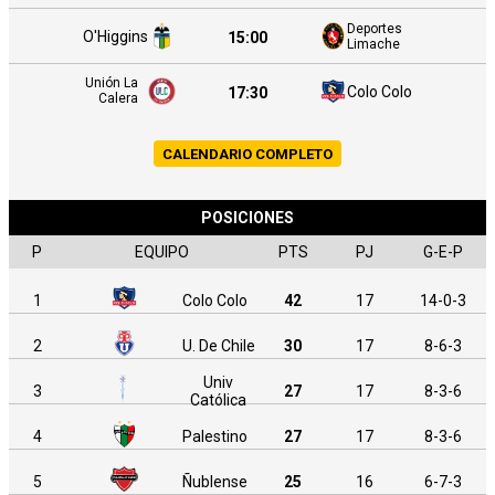
Deportes
O'Higgins
15:00
Limache
Unión La
Colo Colo
17:30
Calera
CALENDARIO COMPLETO
POSICIONES
P
EQUIPO
PTS
PJ
G-E-P
1
Colo Colo
42
17
14-0-3
2
U. De Chile
30
17
8-6-3
Univ
3
27
17
8-3-6
Católica
4
Palestino
27
17
8-3-6
5
Ñublense
25
16
6-7-3