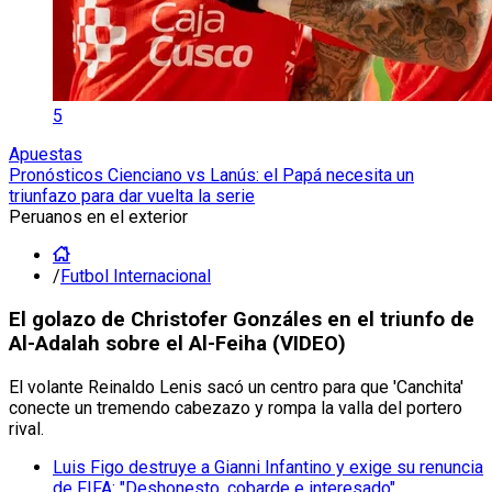
5
Apuestas
Pronósticos Cienciano vs Lanús: el Papá necesita un
triunfazo para dar vuelta la serie
Peruanos en el exterior
/
Futbol Internacional
El golazo de Christofer Gonzáles en el triunfo de
Al-Adalah sobre el Al-Feiha (VIDEO)
El volante Reinaldo Lenis sacó un centro para que 'Canchita'
conecte un tremendo cabezazo y rompa la valla del portero
rival.
Luis Figo destruye a Gianni Infantino y exige su renuncia
de FIFA: "Deshonesto, cobarde e interesado"