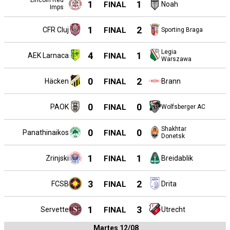
Lincoln Red
1
1
FINAL
Noah
Imps
1
2
CFR Cluj
FINAL
Sporting Braga
Legia
4
1
AEK Larnaca
FINAL
Warszawa
0
2
Häcken
FINAL
Brann
0
0
PAOK
FINAL
Wolfsberger AC
Shakhtar
0
0
Panathinaikos
FINAL
Donetsk
1
1
Zrinjski
FINAL
Breidablik
3
2
FCSB
FINAL
Drita
1
3
Servette
FINAL
Utrecht
Martes 12/08