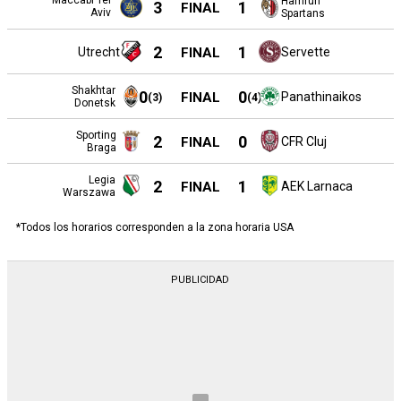
Maccabi Tel
Hamrun
3
1
FINAL
Aviv
Spartans
2
1
Utrecht
FINAL
Servette
Shakhtar
0
0
FINAL
Panathinaikos
(
3
)
(
4
)
Donetsk
Sporting
2
0
FINAL
CFR Cluj
Braga
Legia
2
1
FINAL
AEK Larnaca
Warszawa
*Todos los horarios corresponden a la zona horaria USA