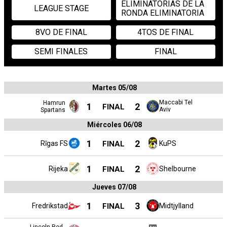
ELIMINATORIAS DE LA
LEAGUE STAGE
RONDA ELIMINATORIA
8VO DE FINAL
4TOS DE FINAL
SEMI FINALES
FINAL
Martes 05/08
Maccabi Tel
Hamrun
1
2
FINAL
Aviv
Spartans
Miércoles 06/08
1
2
Rīgas FS
FINAL
KuPS
1
2
Rijeka
FINAL
Shelbourne
Jueves 07/08
1
3
Fredrikstad
FINAL
Midtjylland