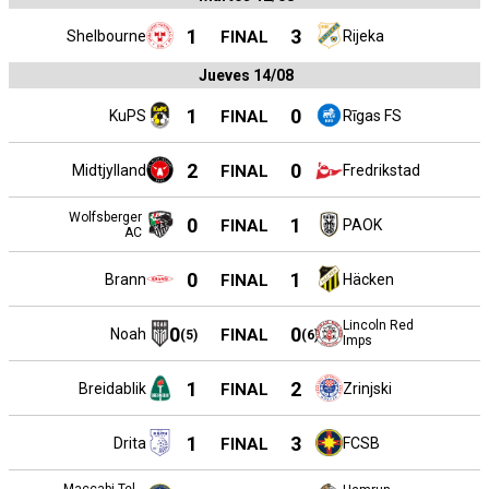
1
3
Shelbourne
FINAL
Rijeka
Jueves 14/08
1
0
KuPS
FINAL
Rīgas FS
2
0
Midtjylland
FINAL
Fredrikstad
Wolfsberger
0
1
FINAL
PAOK
AC
0
1
Brann
FINAL
Häcken
Lincoln Red
0
0
Noah
FINAL
(
5
)
(
6
)
Imps
1
2
Breidablik
FINAL
Zrinjski
1
3
Drita
FINAL
FCSB