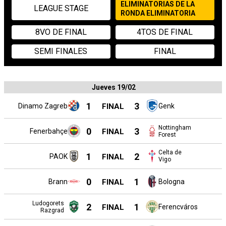
ELIMINATORIAS DE LA
LEAGUE STAGE
RONDA ELIMINATORIA
8VO DE FINAL
4TOS DE FINAL
SEMI FINALES
FINAL
Jueves 19/02
1
3
Dinamo Zagreb
FINAL
Genk
Nottingham
0
3
Fenerbahçe
FINAL
Forest
Celta de
1
2
PAOK
FINAL
Vigo
0
1
Brann
FINAL
Bologna
Ludogorets
2
1
FINAL
Ferencváros
Razgrad