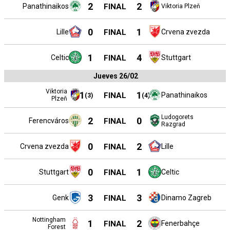
2
2
Panathinaikos
FINAL
Viktoria Plzeň
0
1
Lille
FINAL
Crvena zvezda
1
4
Celtic
FINAL
Stuttgart
Jueves 26/02
Viktoria
1
1
FINAL
Panathinaikos
(
3
)
(
4
)
Plzeň
Ludogorets
2
0
Ferencváros
FINAL
Razgrad
0
2
Crvena zvezda
FINAL
Lille
0
1
Stuttgart
FINAL
Celtic
3
3
Genk
FINAL
Dinamo Zagreb
Nottingham
1
2
FINAL
Fenerbahçe
Forest