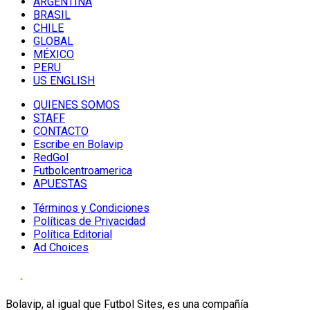
ARGENTINA
BRASIL
CHILE
GLOBAL
MÉXICO
PERU
US ENGLISH
QUIENES SOMOS
STAFF
CONTACTO
Escribe en Bolavip
RedGol
Futbolcentroamerica
APUESTAS
Términos y Condiciones
Políticas de Privacidad
Política Editorial
Ad Choices
Bolavip, al igual que Futbol Sites, es una compañía