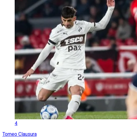
4
Torneo Clausura