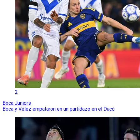
2
Boca Juniors
Boca y Vélez empataron en un partidazo en el Ducó