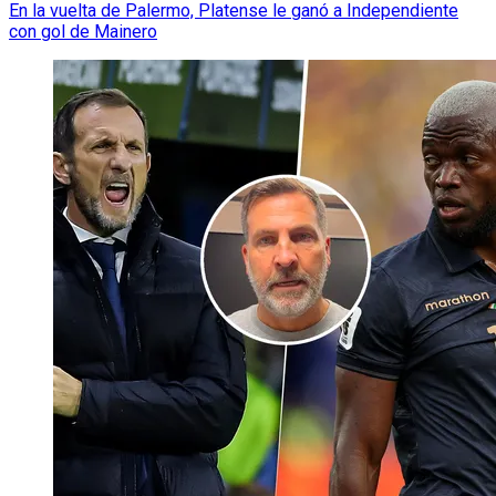
En la vuelta de Palermo, Platense le ganó a Independiente
con gol de Mainero