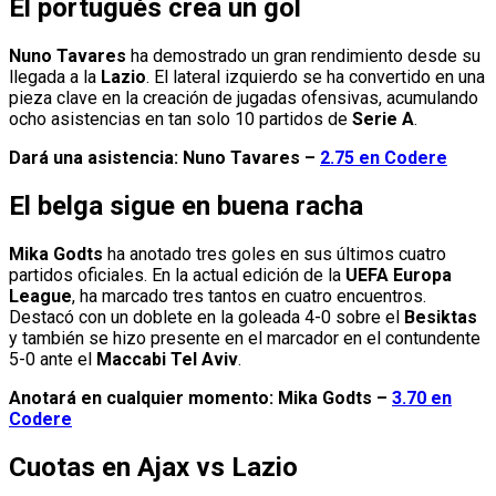
El portugués crea un gol
Nuno Tavares
ha demostrado un gran rendimiento desde su
llegada a la
Lazio
. El lateral izquierdo se ha convertido en una
pieza clave en la creación de jugadas ofensivas, acumulando
ocho asistencias en tan solo 10 partidos de
Serie A
.
Dará una asistencia: Nuno Tavares –
2.75 en Codere
El belga sigue en buena racha
Mika Godts
ha anotado tres goles en sus últimos cuatro
partidos oficiales. En la actual edición de la
UEFA Europa
League
, ha marcado tres tantos en cuatro encuentros.
Destacó con un doblete en la goleada 4-0 sobre el
Besiktas
y también se hizo presente en el marcador en el contundente
5-0 ante el
Maccabi Tel Aviv
.
Anotará en cualquier momento: Mika Godts –
3.70 en
Codere
Cuotas en Ajax vs Lazio