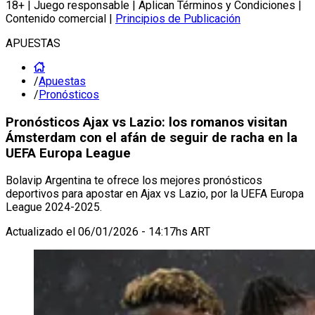
18+ | Juego responsable | Aplican Términos y Condiciones |
Contenido comercial |
Principios de Publicación
APUESTAS
/
Apuestas
/
Pronósticos
Pronósticos Ajax vs Lazio: los romanos visitan
Ámsterdam con el afán de seguir de racha en la
UEFA Europa League
Bolavip Argentina te ofrece los mejores pronósticos
deportivos para apostar en Ajax vs Lazio, por la UEFA Europa
League 2024-2025.
Actualizado el
06/01/2026 - 14:17hs ART