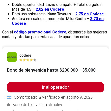
Doble oportunidad: Lazio o empate + Total de goles:
Más de 1.5 –
2.02 en Codere
Dará una asistencia: Nuno Tavares –
2.75 en Codere
Anotará en cualquier momento: Mika Godts –
3.70 en
Codere
Con el
código promocional Codere
, obtendrás las mejores
cuotas y ofertas para esta casa de apuestas online.