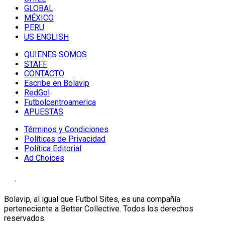
GLOBAL
MÉXICO
PERU
US ENGLISH
QUIENES SOMOS
STAFF
CONTACTO
Escribe en Bolavip
RedGol
Futbolcentroamerica
APUESTAS
Términos y Condiciones
Políticas de Privacidad
Política Editorial
Ad Choices
Bolavip, al igual que Futbol Sites, es una compañía
perteneciente a Better Collective. Todos los derechos
reservados.