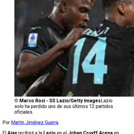
©
Marco Rosi - SS Lazio/Getty Images
Lazio
solo ha perdido uno de sus últimos 12 partidos
oficiales.
Por
Martin Jiménez Guerra
El
Ajax
recibirá a la
Lazio
en el
Johan Cruyff Arena
en