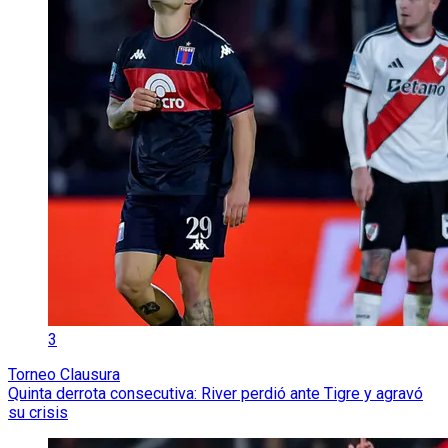
3
Torneo Clausura
Quinta derrota consecutiva: River perdió ante Tigre y agravó
su crisis