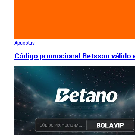
Apuestas
Código promocional Betsson válido