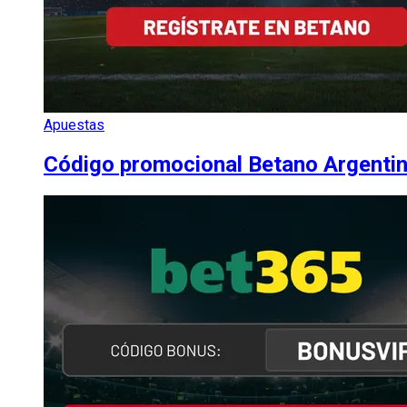
Apuestas
Código promocional Betano Argentin