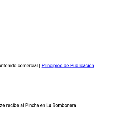
ontenido comercial |
Principios de Publicación
ize recibe al Pincha en La Bombonera