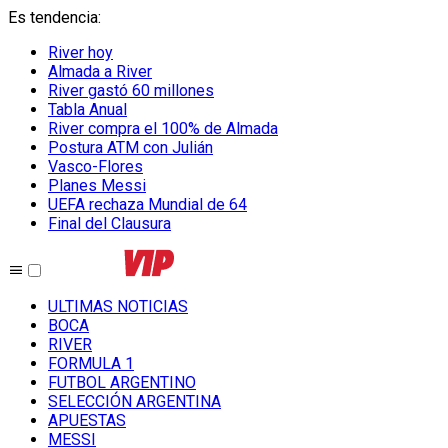
Es tendencia
:
River hoy
Almada a River
River gastó 60 millones
Tabla Anual
River compra el 100% de Almada
Postura ATM con Julián
Vasco-Flores
Planes Messi
UEFA rechaza Mundial de 64
Final del Clausura
ULTIMAS NOTICIAS
BOCA
RIVER
FORMULA 1
FUTBOL ARGENTINO
SELECCIÓN ARGENTINA
APUESTAS
MESSI