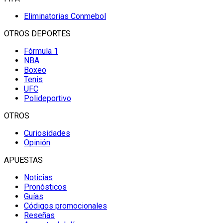
Eliminatorias Conmebol
OTROS DEPORTES
Fórmula 1
NBA
Boxeo
Tenis
UFC
Polideportivo
OTROS
Curiosidades
Opinión
APUESTAS
Noticias
Pronósticos
Guías
Códigos promocionales
Reseñas