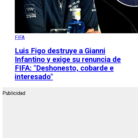
FIFA
Luis Figo destruye a Gianni
Infantino y exige su renuncia de
FIFA: "Deshonesto, cobarde e
interesado"
Publicidad