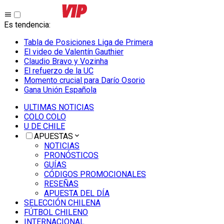
Es tendencia
:
Tabla de Posiciones Liga de Primera
El video de Valentín Gauthier
Claudio Bravo y Vozinha
El refuerzo de la UC
Momento crucial para Darío Osorio
Gana Unión Española
ULTIMAS NOTICIAS
COLO COLO
U DE CHILE
APUESTAS
NOTICIAS
PRONÓSTICOS
GUÍAS
CÓDIGOS PROMOCIONALES
RESEÑAS
APUESTA DEL DÍA
SELECCIÓN CHILENA
FÚTBOL CHILENO
INTERNACIONAL