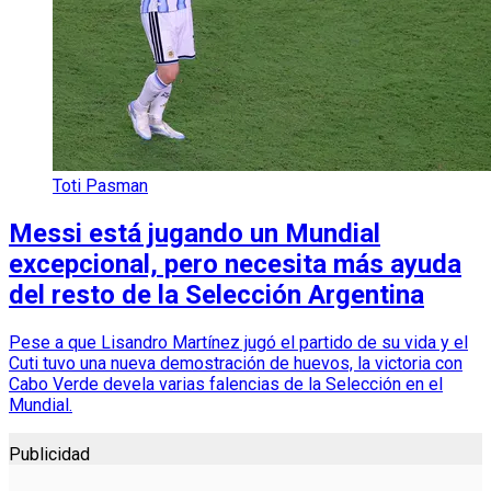
Toti Pasman
Messi está jugando un Mundial
excepcional, pero necesita más ayuda
del resto de la Selección Argentina
Pese a que Lisandro Martínez jugó el partido de su vida y el
Cuti tuvo una nueva demostración de huevos, la victoria con
Cabo Verde devela varias falencias de la Selección en el
Mundial.
Publicidad