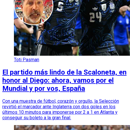
Toti Pasman
El partido más lindo de la Scaloneta, en
honor al Diego: ahora, vamos por el
Mundial y por vos, España
Con una muestra de fútbol, corazón y orgullo, la Selección
revirtió el marcador ante Inglaterra con dos goles en los
últimos 10 minutos para imponerse por 2 a 1 en Atlanta y
conseguir su boleto a la gran final.