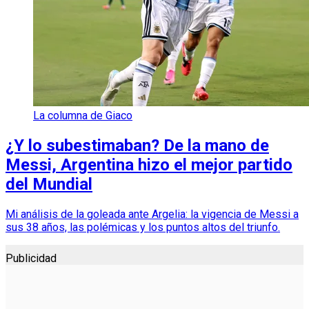
La columna de Giaco
¿Y lo subestimaban? De la mano de
Messi, Argentina hizo el mejor partido
del Mundial
Mi análisis de la goleada ante Argelia: la vigencia de Messi a
sus 38 años, las polémicas y los puntos altos del triunfo.
Publicidad