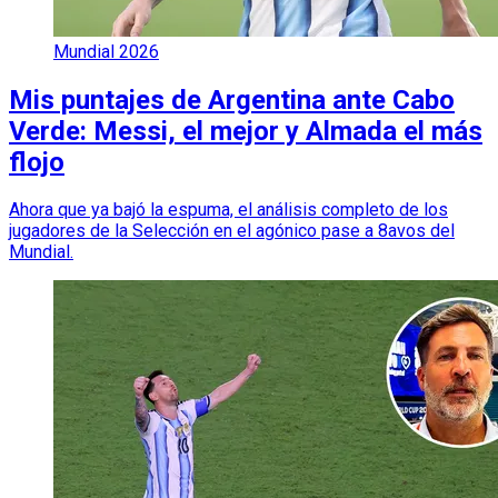
Mundial 2026
Mis puntajes de Argentina ante Cabo
Verde: Messi, el mejor y Almada el más
flojo
Ahora que ya bajó la espuma, el análisis completo de los
jugadores de la Selección en el agónico pase a 8avos del
Mundial.