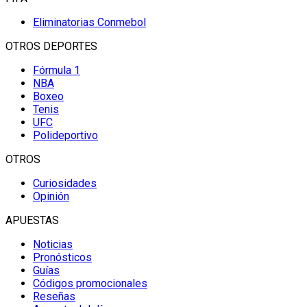
Eliminatorias Conmebol
OTROS DEPORTES
Fórmula 1
NBA
Boxeo
Tenis
UFC
Polideportivo
OTROS
Curiosidades
Opinión
APUESTAS
Noticias
Pronósticos
Guías
Códigos promocionales
Reseñas