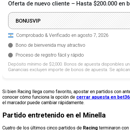
Si bien Racing llega como favorito, apostar en partidos con a
conocer cómo funciona la opción de
cerrar apuesta en bet36
el marcador puede cambiar rápidamente.
Partido entretenido en el Minella
Cuatro de los últimos cinco partidos de
Racing
terminaron con 