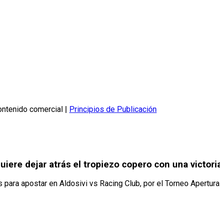
ontenido comercial |
Principios de Publicación
uiere dejar atrás el tropiezo copero con una victori
 para apostar en Aldosivi vs Racing Club, por el Torneo Apertura