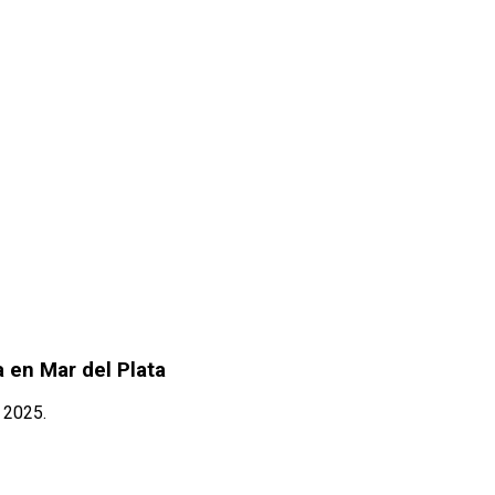
a en Mar del Plata
 2025.