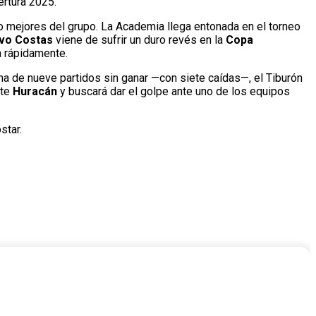
ertura 2025.
o mejores del grupo. La Academia llega entonada en el torneo
vo Costas
viene de sufrir un duro revés en la
Copa
za rápidamente.
ha de nueve partidos sin ganar —con siete caídas—, el Tiburón
nte
Huracán
y buscará dar el golpe ante uno de los equipos
star.