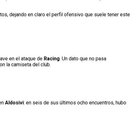
os, dejando en claro el perfil ofensivo que suele tener este
ave en el ataque de
Racing
. Un dato que no pasa
on la camiseta del club.
 en
Aldosivi
: en seis de sus últimos ocho encuentros, hubo