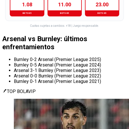
1.08
11.00
23.00
BET365
BET365
BET365
Cuotas sujetas a cambios. +18 | Juego responsable.
Arsenal vs Burnley: últimos
enfrentamientos
Burnley 0-2 Arsenal (Premier League 2025)
Burnley 0-5 Arsenal (Premier League 2024)
Arsenal 3-1 Burnley (Premier League 2023)
Arsenal 0-0 Burnley (Premier League 2022)
Burnley 0-1 Arsenal (Premier League 2021)
TOP BOLAVIP