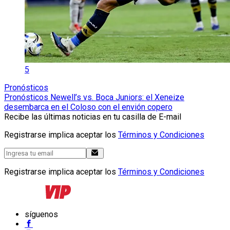
5
Pronósticos
Pronósticos Newell’s vs. Boca Juniors: el Xeneize
desembarca en el Coloso con el envión copero
Recibe las últimas noticias en tu casilla de E-mail
Registrarse implica aceptar los
Términos y Condiciones
Registrarse implica aceptar los
Términos y Condiciones
síguenos