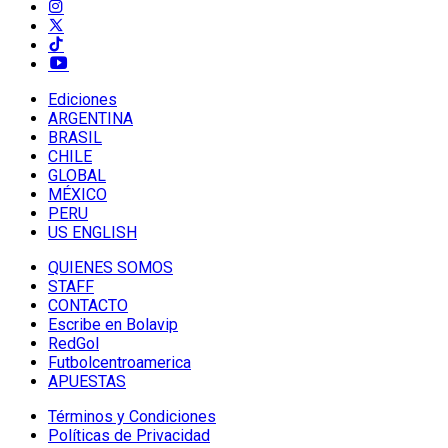
Ediciones
ARGENTINA
BRASIL
CHILE
GLOBAL
MÉXICO
PERU
US ENGLISH
QUIENES SOMOS
STAFF
CONTACTO
Escribe en Bolavip
RedGol
Futbolcentroamerica
APUESTAS
Términos y Condiciones
Políticas de Privacidad