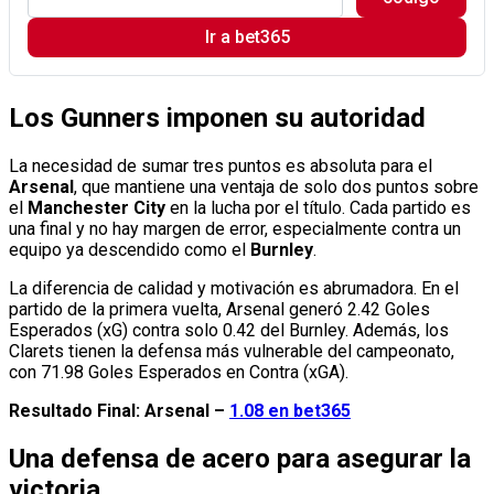
Los Gunners imponen su autoridad
La necesidad de sumar tres puntos es absoluta para el
Arsenal
, que mantiene una ventaja de solo dos puntos sobre
el
Manchester City
en la lucha por el título. Cada partido es
una final y no hay margen de error, especialmente contra un
equipo ya descendido como el
Burnley
.
La diferencia de calidad y motivación es abrumadora. En el
partido de la primera vuelta, Arsenal generó 2.42 Goles
Esperados (xG) contra solo 0.42 del Burnley. Además, los
Clarets tienen la defensa más vulnerable del campeonato,
con 71.98 Goles Esperados en Contra (xGA).
Resultado Final: Arsenal –
1.08 en
bet36
5
Una defensa de acero para asegurar la
victoria