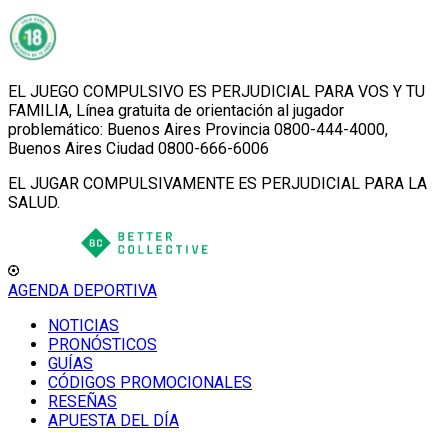
EL JUEGO COMPULSIVO ES PERJUDICIAL PARA VOS Y TU
FAMILIA, Línea gratuita de orientación al jugador
problemático: Buenos Aires Provincia 0800-444-4000,
Buenos Aires Ciudad 0800-666-6006
EL JUGAR COMPULSIVAMENTE ES PERJUDICIAL PARA LA
SALUD.
AGENDA DEPORTIVA
NOTICIAS
PRONÓSTICOS
GUÍAS
CÓDIGOS PROMOCIONALES
RESEÑAS
APUESTA DEL DÍA