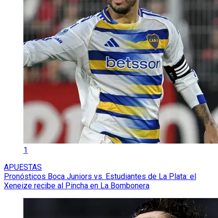
1
APUESTAS
Pronósticos Boca Juniors vs. Estudiantes de La Plata: el
Xeneize recibe al Pincha en La Bombonera