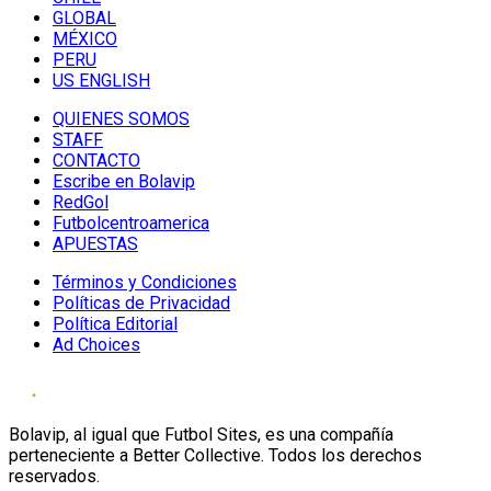
GLOBAL
MÉXICO
PERU
US ENGLISH
QUIENES SOMOS
STAFF
CONTACTO
Escribe en Bolavip
RedGol
Futbolcentroamerica
APUESTAS
Términos y Condiciones
Políticas de Privacidad
Política Editorial
Ad Choices
Bolavip, al igual que Futbol Sites, es una compañía
perteneciente a Better Collective. Todos los derechos
reservados.