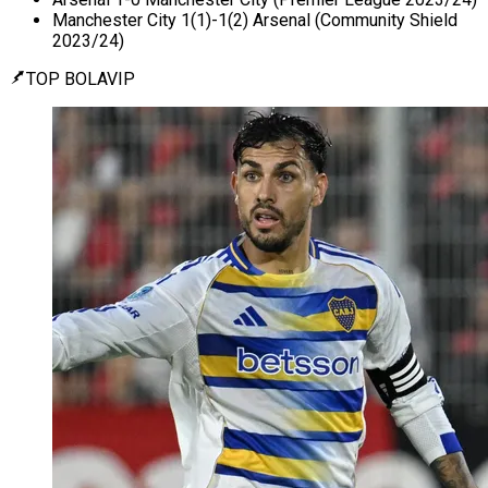
Manchester City 1(1)-1(2) Arsenal (Community Shield
2023/24)
TOP BOLAVIP