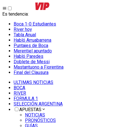
Es tendencia
:
Boca 1-0 Estudiantes
River hoy
Tabla Anual
Habló Arruabarrena
Puntajes de Boca
Merentiel apuntado
Habló Paredes
Doblete de Messi
Mastantuono a Fiorentina
Final del Clausura
ULTIMAS NOTICIAS
BOCA
RIVER
FORMULA 1
SELECCIÓN ARGENTINA
APUESTAS
NOTICIAS
PRONÓSTICOS
GUÍAS