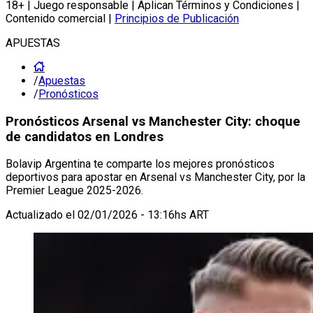
18+ | Juego responsable | Aplican Términos y Condiciones |
Contenido comercial |
Principios de Publicación
APUESTAS
/
Apuestas
/
Pronósticos
Pronósticos Arsenal vs Manchester City: choque
de candidatos en Londres
Bolavip Argentina te comparte los mejores pronósticos
deportivos para apostar en Arsenal vs Manchester City, por la
Premier League 2025-2026.
Actualizado el
02/01/2026 - 13:16hs ART