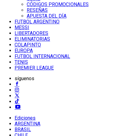
CÓDIGOS PROMOCIONALES
RESEÑAS
APUESTA DEL DÍA
FUTBOL ARGENTINO
MESSI
LIBERTADORES
ELIMINATORIAS
COLAPINTO
EUROPA
FUTBOL INTERNACIONAL
TENIS
PREMIER LEAGUE
síguenos
Ediciones
ARGENTINA
BRASIL
CHILE