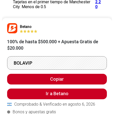
Tarjetas en el primer tiempo de Manchester
2.2
City: Menos de 0.5
0