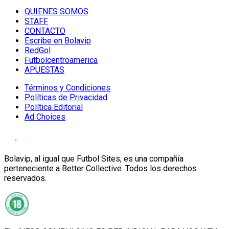
QUIENES SOMOS
STAFF
CONTACTO
Escribe en Bolavip
RedGol
Futbolcentroamerica
APUESTAS
Términos y Condiciones
Políticas de Privacidad
Política Editorial
Ad Choices
Bolavip, al igual que Futbol Sites, es una compañía
perteneciente a Better Collective. Todos los derechos
reservados.