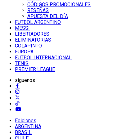
CÓDIGOS PROMOCIONALES
RESEÑAS
APUESTA DEL DÍA
FUTBOL ARGENTINO
MESSI
LIBERTADORES
ELIMINATORIAS
COLAPINTO
EUROPA
FUTBOL INTERNACIONAL
TENIS
PREMIER LEAGUE
síguenos
Ediciones
ARGENTINA
BRASIL
CHILE