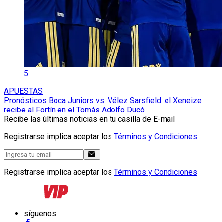
5
APUESTAS
Pronósticos Boca Juniors vs. Vélez Sarsfield: el Xeneize
recibe al Fortín en el Tomás Adolfo Ducó
Recibe las últimas noticias en tu casilla de E-mail
Registrarse implica aceptar los
Términos y Condiciones
Registrarse implica aceptar los
Términos y Condiciones
síguenos