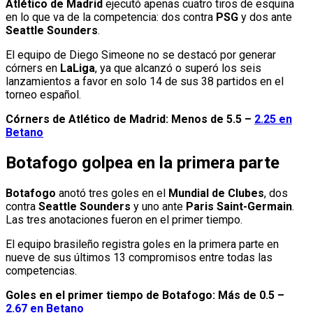
Atlético de Madrid
ejecutó apenas cuatro tiros de esquina
en lo que va de la competencia: dos contra
PSG
y dos ante
Seattle Sounders
.
El equipo de Diego Simeone no se destacó por generar
córners en
LaLiga
, ya que alcanzó o superó los seis
lanzamientos a favor en solo 14 de sus 38 partidos en el
torneo español.
Córners de Atlético de Madrid: Menos de 5.5 –
2.25 en
Betano
Botafogo golpea en la primera parte
Botafogo
anotó tres goles en el
Mundial de Clubes
, dos
contra
Seattle Sounders
y uno ante
Paris Saint-Germain
.
Las tres anotaciones fueron en el primer tiempo.
El equipo brasileño registra goles en la primera parte en
nueve de sus últimos 13 compromisos entre todas las
competencias.
Goles en el primer tiempo de Botafogo: Más de 0.5 –
2.67 en Betano