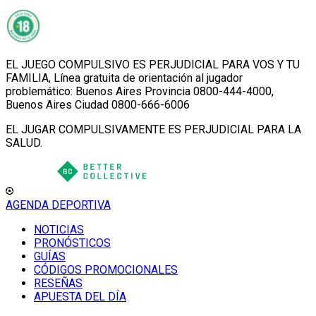
EL JUEGO COMPULSIVO ES PERJUDICIAL PARA VOS Y TU
FAMILIA, Línea gratuita de orientación al jugador
problemático: Buenos Aires Provincia 0800-444-4000,
Buenos Aires Ciudad 0800-666-6006
EL JUGAR COMPULSIVAMENTE ES PERJUDICIAL PARA LA
SALUD.
AGENDA DEPORTIVA
NOTICIAS
PRONÓSTICOS
GUÍAS
CÓDIGOS PROMOCIONALES
RESEÑAS
APUESTA DEL DÍA