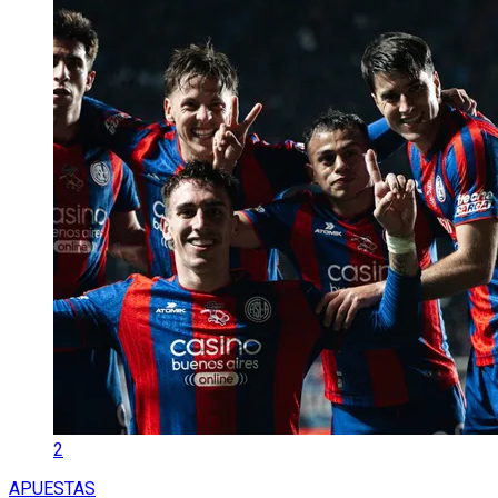
2
APUESTAS