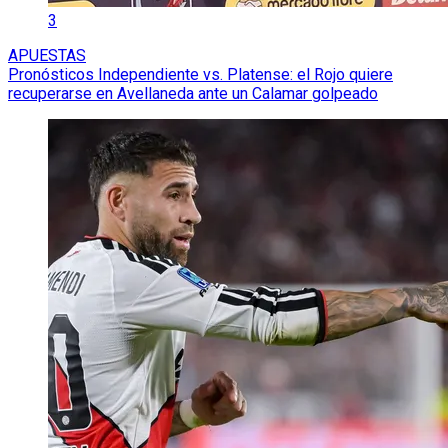
3
APUESTAS
Pronósticos Independiente vs. Platense: el Rojo quiere
recuperarse en Avellaneda ante un Calamar golpeado