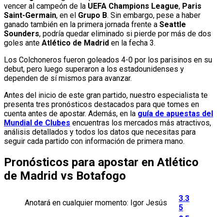
vencer al campeón de la
UEFA Champions League
,
Paris
Saint-Germain
, en el
Grupo B
. Sin embargo, pese a haber
ganado también en la primera jornada frente a
Seattle
Sounders
, podría quedar eliminado si pierde por más de dos
goles ante
Atlético de Madrid
en la fecha 3.
Los Colchoneros fueron goleados 4-0 por los parisinos en su
debut, pero luego superaron a los estadounidenses y
dependen de sí mismos para avanzar.
Antes del inicio de este gran partido, nuestro especialista te
presenta tres pronósticos destacados para que tomes en
cuenta antes de apostar. Además, en la
guía de apuestas del
Mundial de Clubes
encuentras los mercados más atractivos,
análisis detallados y todos los datos que necesitas para
seguir cada partido con información de primera mano.
Pronósticos para apostar en Atlético
de Madrid vs Botafogo
3.3
Anotará en cualquier momento: Igor Jesús
5