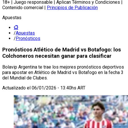
18+ | Juego responsable | Aplican Términos y Condiciones |
Contenido comercial |
Principios de Publicación
Apuestas
/
Apuestas
/
Pronósticos
Pronósticos Atlético de Madrid vs Botafogo: los
Colchoneros necesitan ganar para clasificar
Bolavip Argentina te trae los mejores pronósticos deportivos
para apostar en Atlético de Madrid vs Botafogo en la fecha 3
del Mundial de Clubes.
Actualizado el
06/01/2026 - 13:40hs ART