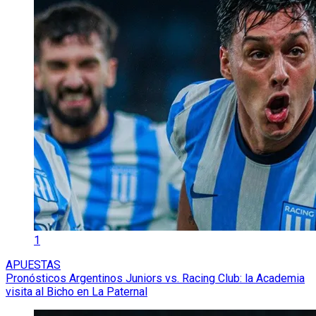
1
APUESTAS
Pronósticos Argentinos Juniors vs. Racing Club: la Academia
visita al Bicho en La Paternal