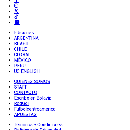
Ediciones
ARGENTINA
BRASIL
CHILE
GLOBAL
MÉXICO
PERU
US ENGLISH
QUIENES SOMOS
STAFF
CONTACTO
Escribe en Bolavip
RedGol
Futbolcentroamerica
APUESTAS
Términos y Condiciones