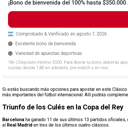
Si estás buscando más opciones para apostar en este Clásico 
más importantes del fútbol internacional. Allí podrás complemen
Triunfo de los Culés en la Copa del Rey
Barcelona
ha ganado 11 de sus últimos 13 partidos oficiales,
al
Real Madrid
en tres de los últimos cuatro clásicos.