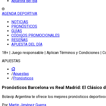
Apuesta del día
AGENDA DEPORTIVA
NOTICIAS
PRONÓSTICOS
GUÍAS
CÓDIGOS PROMOCIONALES
RESEÑAS
APUESTA DEL DÍA
18+ | Juego responsable | Aplican Términos y Condiciones | C
APUESTAS
/
Apuestas
/
Pronósticos
Pronósticos Barcelona vs Real Madrid: El Clásico 
Bolavip Argentina te ofrece los mejores pronósticos deportivo
Por
Martin Jiménez Guerra