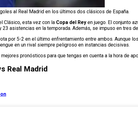
goles al Real Madrid en los últimos dos clásicos de España.
l Clásico, esta vez con la
Copa del Rey
en juego. El conjunto az
y 23 asistencias en la temporada. Además, se impuso en tres de 
rota por 5-2 en el último enfrentamiento entre ambos. Aunque lo
Merengue en un rival siempre peligroso en instancias decisivas.
s mejores pronósticos para que tengas en cuenta a la hora de apo
vs Real Madrid
son