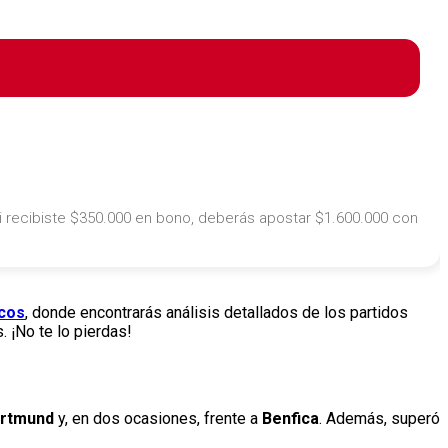
cos
, donde encontrarás análisis detallados de los partidos
. ¡No te lo pierdas!
ortmund
y, en dos ocasiones, frente a
Benfica
. Además, superó