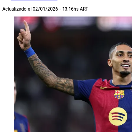
Actualizado el
02/01/2026 - 13:16hs ART