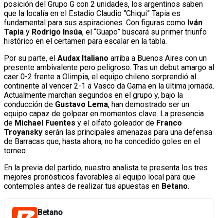
posición del Grupo G con 2 unidades, los argentinos saben
que la localía en el Estadio Claudio “Chiqui” Tapia es
fundamental para sus aspiraciones. Con figuras como
Iván
Tapia
y
Rodrigo Insúa
, el “Guapo” buscará su primer triunfo
histórico en el certamen para escalar en la tabla.
Por su parte, el
Audax Italiano
arriba a Buenos Aires con un
presente ambivalente pero peligroso. Tras un debut amargo al
caer 0-2 frente a Olimpia, el equipo chileno sorprendió al
continente al vencer 2-1 a Vasco da Gama en la última jornada.
Actualmente marchan segundos en el grupo y, bajo la
conducción de
Gustavo Lema
, han demostrado ser un
equipo capaz de golpear en momentos clave. La presencia
de
Michael Fuentes
y el olfato goleador de
Franco
Troyansky
serán las principales amenazas para una defensa
de Barracas que, hasta ahora, no ha concedido goles en el
torneo.
En la previa del partido, nuestro analista te presenta los tres
mejores pronósticos favorables al equipo local para que
contemples antes de realizar tus apuestas en
Betano
.