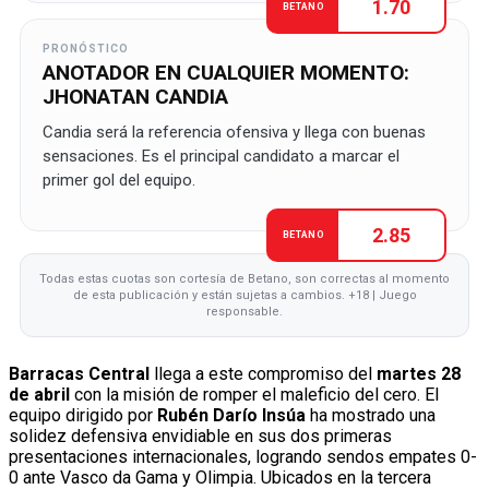
1.70
BETANO
PRONÓSTICO
ANOTADOR EN CUALQUIER MOMENTO:
JHONATAN CANDIA
Candia será la referencia ofensiva y llega con buenas
sensaciones. Es el principal candidato a marcar el
primer gol del equipo.
2.85
BETANO
Todas estas cuotas son cortesía de Betano, son correctas al momento
de esta publicación y están sujetas a cambios. +18 | Juego
responsable.
Barracas Central
llega a este compromiso del
martes 28
de abril
con la misión de romper el maleficio del cero. El
equipo dirigido por
Rubén Darío Insúa
ha mostrado una
solidez defensiva envidiable en sus dos primeras
presentaciones internacionales, logrando sendos empates 0-
0 ante Vasco da Gama y Olimpia. Ubicados en la tercera