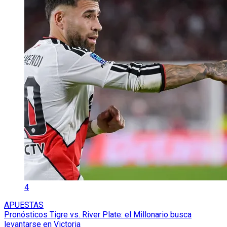
4
APUESTAS
Pronósticos Tigre vs. River Plate: el Millonario busca
levantarse en Victoria