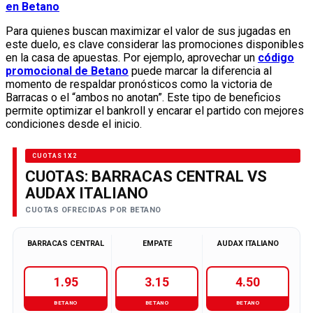
en Betano
Para quienes buscan maximizar el valor de sus jugadas en
este duelo, es clave considerar las promociones disponibles
en la casa de apuestas. Por ejemplo, aprovechar un
código
promocional de Betano
puede marcar la diferencia al
momento de respaldar pronósticos como la victoria de
Barracas o el “ambos no anotan”. Este tipo de beneficios
permite optimizar el bankroll y encarar el partido con mejores
condiciones desde el inicio.
CUOTAS 1X2
CUOTAS: BARRACAS CENTRAL VS
AUDAX ITALIANO
CUOTAS OFRECIDAS POR BETANO
BARRACAS CENTRAL
EMPATE
AUDAX ITALIANO
1.95
3.15
4.50
BETANO
BETANO
BETANO