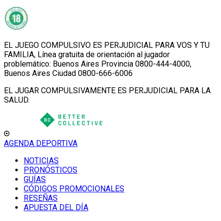
EL JUEGO COMPULSIVO ES PERJUDICIAL PARA VOS Y TU
FAMILIA, Línea gratuita de orientación al jugador
problemático: Buenos Aires Provincia 0800-444-4000,
Buenos Aires Ciudad 0800-666-6006
EL JUGAR COMPULSIVAMENTE ES PERJUDICIAL PARA LA
SALUD.
AGENDA DEPORTIVA
NOTICIAS
PRONÓSTICOS
GUÍAS
CÓDIGOS PROMOCIONALES
RESEÑAS
APUESTA DEL DÍA