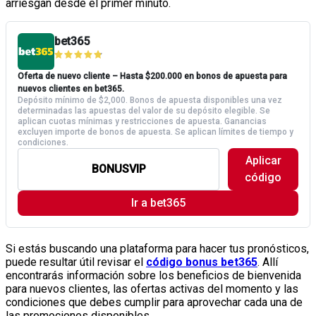
arriesgan desde el primer minuto.
Si estás buscando una plataforma para hacer tus pronósticos,
puede resultar útil revisar el
código bonus bet365
. Allí
encontrarás información sobre los beneficios de bienvenida
para nuevos clientes, las ofertas activas del momento y las
condiciones que debes cumplir para aprovechar cada una de
las promociones disponibles.