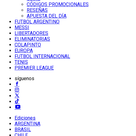
CÓDIGOS PROMOCIONALES
RESEÑAS
APUESTA DEL DÍA
FUTBOL ARGENTINO
MESSI
LIBERTADORES
ELIMINATORIAS
COLAPINTO
EUROPA
FUTBOL INTERNACIONAL
TENIS
PREMIER LEAGUE
síguenos
Ediciones
ARGENTINA
BRASIL
CHILE