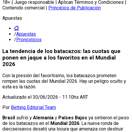
18+ | Juego responsable | Aplican Términos y Condiciones |
Contenido comercial |
Principios de Publicación
Apuestas
/
Apuestas
/
Pronósticos
La tendencia de los batacazos: las cuotas que
ponen en jaque a los favoritos en el Mundial
2026
Con la presión del favoritismo, los batacazos prometen
rompen las cuotas del Mundial 2026. Hay un peligro oculto y
esta es la razón.
Actualizado el
30/06/2026 - 11:10hs ART
Por
Betting Editorial Team
Brasil
sufrió y
Alemania
y
Países Bajos
ya sintieron el peso
de los batacazos en el
Mundial 2026
. La nueva ronda de
dieciseisavos desató una locura que amenaza con destruir