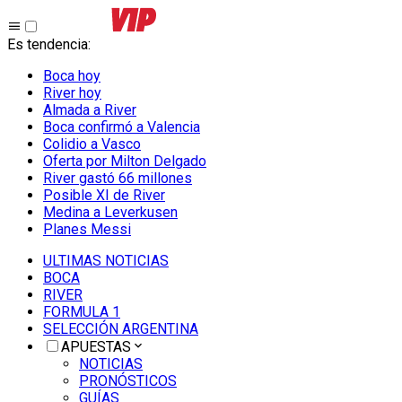
Es tendencia
:
Boca hoy
River hoy
Almada a River
Boca confirmó a Valencia
Colidio a Vasco
Oferta por Milton Delgado
River gastó 66 millones
Posible XI de River
Medina a Leverkusen
Planes Messi
ULTIMAS NOTICIAS
BOCA
RIVER
FORMULA 1
SELECCIÓN ARGENTINA
APUESTAS
NOTICIAS
PRONÓSTICOS
GUÍAS