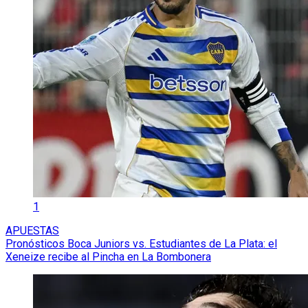
1
APUESTAS
Pronósticos Boca Juniors vs. Estudiantes de La Plata: el
Xeneize recibe al Pincha en La Bombonera