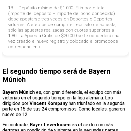
El segundo tiempo será de Bayern
Múnich
Bayern Múnich
es, con gran diferencia, el equipo con más
victorias en el segundo tiempo en la liga alemana. Los
dirigidos por
Vincent Kompany
han triunfado en la segunda
parte en 15 de sus 24 compromisos. Como locales, ganaron
nueve de 12.
En contraste,
Bayer Leverkusen
es el sexto con más
derrotas en condición de visitante en la segundas partes.