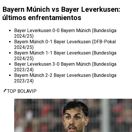
Bayern Múnich vs Bayer Leverkusen:
últimos enfrentamientos
Bayer Leverkusen 0-0 Bayern Múnich (Bundesliga
2024/25)
Bayern Múnich 0-1 Bayer Leverkusen (DFB-Pokal
2024/25)
Bayern Múnich 1-1 Bayer Leverkusen (Bundesliga
2024/25)
Bayer Leverkusen 3-0 Bayern Múnich (Bundesliga
2023/24)
Bayern Múnich 2-2 Bayer Leverkusen (Bundesliga
2023/24)
TOP BOLAVIP