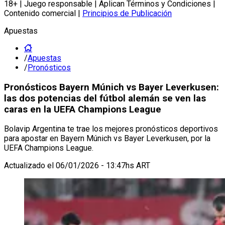
18+ | Juego responsable | Aplican Términos y Condiciones |
Contenido comercial |
Principios de Publicación
Apuestas
/
Apuestas
/
Pronósticos
Pronósticos Bayern Múnich vs Bayer Leverkusen:
las dos potencias del fútbol alemán se ven las
caras en la UEFA Champions League
Bolavip Argentina te trae los mejores pronósticos deportivos
para apostar en Bayern Múnich vs Bayer Leverkusen, por la
UEFA Champions League.
Actualizado el
06/01/2026 - 13:47hs ART