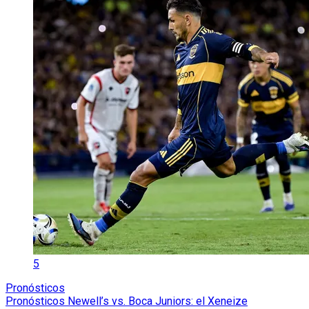
5
Pronósticos
Pronósticos Newell’s vs. Boca Juniors: el Xeneize