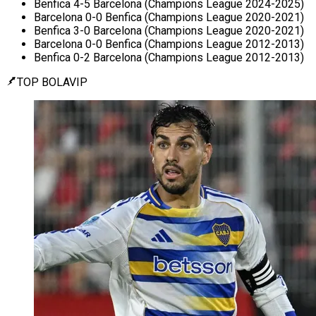
Benfica 4-5 Barcelona (Champions League 2024-2025)
Barcelona 0-0 Benfica (Champions League 2020-2021)
Benfica 3-0 Barcelona (Champions League 2020-2021)
Barcelona 0-0 Benfica (Champions League 2012-2013)
Benfica 0-2 Barcelona (Champions League 2012-2013)
TOP BOLAVIP