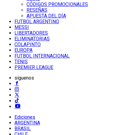
CÓDIGOS PROMOCIONALES
RESEÑAS
APUESTA DEL DÍA
FUTBOL ARGENTINO
MESSI
LIBERTADORES
ELIMINATORIAS
COLAPINTO
EUROPA
FUTBOL INTERNACIONAL
TENIS
PREMIER LEAGUE
síguenos
Ediciones
ARGENTINA
BRASIL
CHILE