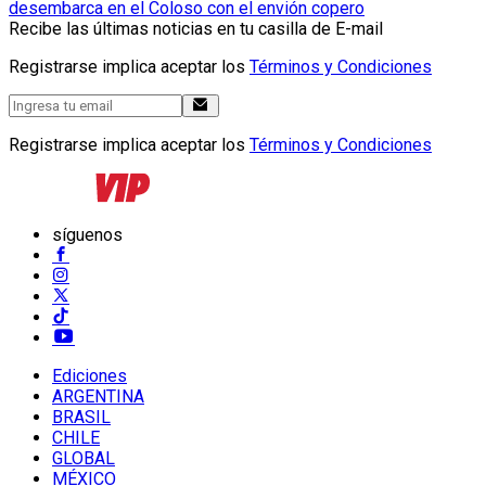
desembarca en el Coloso con el envión copero
Recibe las últimas noticias en tu casilla de E-mail
Registrarse implica aceptar los
Términos y Condiciones
Registrarse implica aceptar los
Términos y Condiciones
síguenos
Ediciones
ARGENTINA
BRASIL
CHILE
GLOBAL
MÉXICO