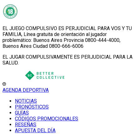
EL JUEGO COMPULSIVO ES PERJUDICIAL PARA VOS Y TU
FAMILIA, Línea gratuita de orientación al jugador
problemático: Buenos Aires Provincia 0800-444-4000,
Buenos Aires Ciudad 0800-666-6006
EL JUGAR COMPULSIVAMENTE ES PERJUDICIAL PARA LA
SALUD.
AGENDA DEPORTIVA
NOTICIAS
PRONÓSTICOS
GUÍAS
CÓDIGOS PROMOCIONALES
RESEÑAS
APUESTA DEL DÍA