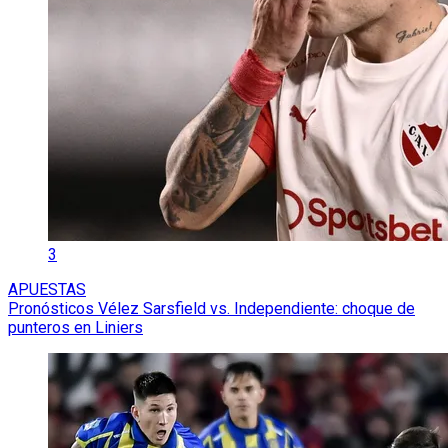
3
APUESTAS
Pronósticos Vélez Sarsfield vs. Independiente: choque de
punteros en Liniers