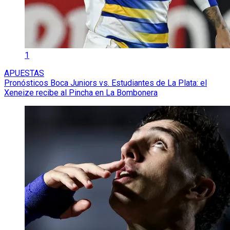
1
APUESTAS
Pronósticos Boca Juniors vs. Estudiantes de La Plata: el
Xeneize recibe al Pincha en La Bombonera