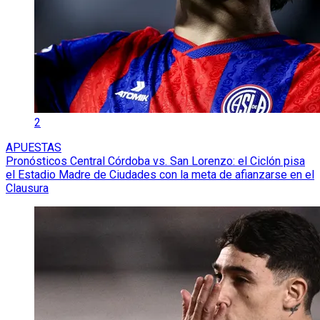
2
APUESTAS
Pronósticos Central Córdoba vs. San Lorenzo: el Ciclón pisa
el Estadio Madre de Ciudades con la meta de afianzarse en el
Clausura