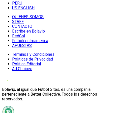
PERU
US ENGLISH
QUIENES SOMOS
STAFF
CONTACTO
Escribe en Bolavip
RedGol
Futbolcentroamerica
APUESTAS
Términos y Condiciones
Políticas de Privacidad
Política Editorial
Ad Choices
Bolavip, al igual que Futbol Sites, es una compañía
perteneciente a Better Collective. Todos los derechos
reservados.