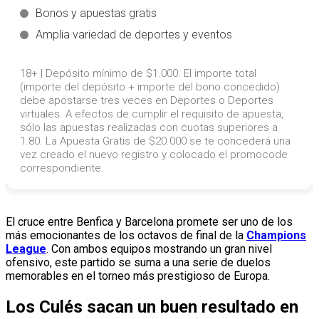
El cruce entre Benfica y Barcelona promete ser uno de los
más emocionantes de los octavos de final de la
Champions
League
. Con ambos equipos mostrando un gran nivel
ofensivo, este partido se suma a una serie de duelos
memorables en el torneo más prestigioso de Europa.
Los Culés sacan un buen resultado en