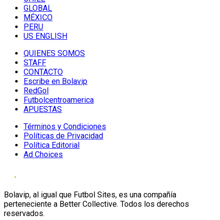
GLOBAL
MÉXICO
PERU
US ENGLISH
QUIENES SOMOS
STAFF
CONTACTO
Escribe en Bolavip
RedGol
Futbolcentroamerica
APUESTAS
Términos y Condiciones
Políticas de Privacidad
Política Editorial
Ad Choices
Bolavip, al igual que Futbol Sites, es una compañía
perteneciente a Better Collective. Todos los derechos
reservados.