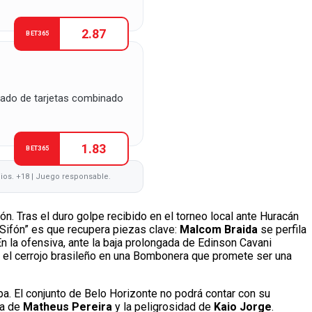
2.87
BET365
cado de tarjetas combinado
1.83
BET365
ios. +18 | Juego responsable.
n. Tras el duro golpe recibido en el torneo local ante Huracán
“Sifón” es que recupera piezas clave:
Malcom Braida
se perfila
n la ofensiva, ante la baja prolongada de Edinson Cavani
 el cerrojo brasileño en una Bombonera que promete ser una
a. El conjunto de Belo Horizonte no podrá contar con su
ía de
Matheus Pereira
y la peligrosidad de
Kaio Jorge
.