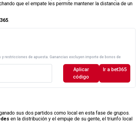
vechando que el empate les permite mantener la distancia de un
t365
.
ganado sus dos partidos como local en esta fase de grupos.
edes
en la distribución y el empuje de su gente, el triunfo local