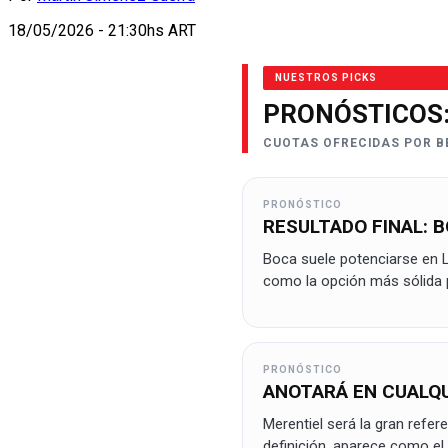
18/05/2026 - 21:30hs ART
NUESTROS PICKS
PRONÓSTICOS:
CUOTAS OFRECIDAS POR B
PRONÓSTICO
RESULTADO FINAL: 
Boca suele potenciarse en L
como la opción más sólida 
PRONÓSTICO
ANOTARÁ EN CUALQ
Merentiel será la gran refe
definición, aparece como el 