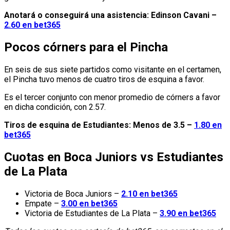
Anotará o conseguirá una asistencia: Edinson Cavani –
2.60 en bet365
Pocos córners para el Pincha
En seis de sus siete partidos como visitante en el certamen,
el Pincha tuvo menos de cuatro tiros de esquina a favor.
Es el tercer conjunto con menor promedio de córners a favor
en dicha condición, con 2.57.
Tiros de esquina de Estudiantes: Menos de 3.5 –
1.80 en
bet365
Cuotas en Boca Juniors vs Estudiantes
de La Plata
Victoria de Boca Juniors –
2.10 en bet365
Empate –
3.00 en bet365
Victoria de Estudiantes de La Plata –
3.90 en bet365