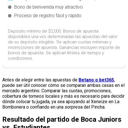
Antes de elegir entre las apuestas de
Betano o bet365
,
puede ser útil conocer cómo se comparan ambas casas en el
mercado argentino. Comparar las cuotas, promociones,
cobertura de torneos locales y más es necesario para decidir
dónde colocar tu jugada, ya sea apoyando al Xeneize en La
Bombonera o confiando en una sorpresa del Pincha.
Resultado del partido de Boca Juniors
vs. Estudiantes