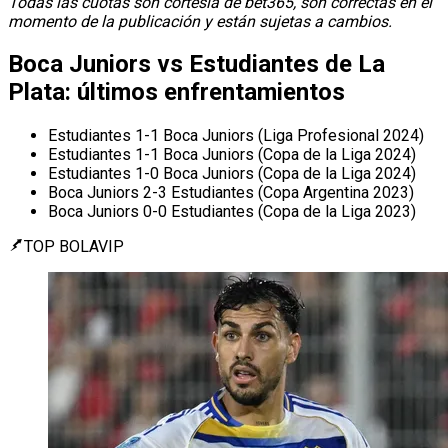
Todas las cuotas son cortesía de bet365, son correctas en el
momento de la publicación y están sujetas a cambios.
Boca Juniors vs Estudiantes de La
Plata: últimos enfrentamientos
Estudiantes 1-1 Boca Juniors (Liga Profesional 2024)
Estudiantes 1-1 Boca Juniors (Copa de la Liga 2024)
Estudiantes 1-0 Boca Juniors (Copa de la Liga 2024)
Boca Juniors 2-3 Estudiantes (Copa Argentina 2023)
Boca Juniors 0-0 Estudiantes (Copa de la Liga 2023)
TOP BOLAVIP