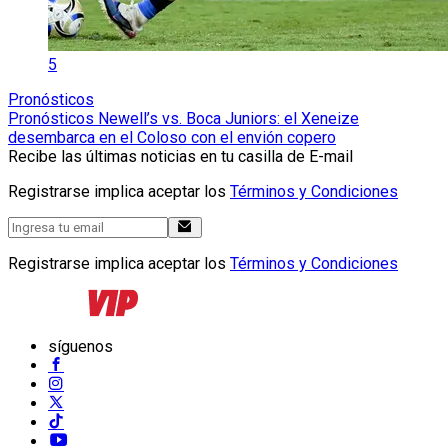
5
Pronósticos
Pronósticos Newell’s vs. Boca Juniors: el Xeneize
desembarca en el Coloso con el envión copero
Recibe las últimas noticias en tu casilla de E-mail
Registrarse implica aceptar los
Términos y Condiciones
Registrarse implica aceptar los
Términos y Condiciones
síguenos