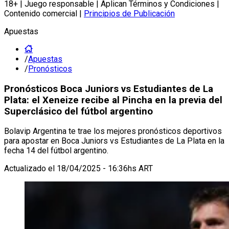
18+ | Juego responsable | Aplican Términos y Condiciones |
Contenido comercial |
Principios de Publicación
Apuestas
/
Apuestas
/
Pronósticos
Pronósticos Boca Juniors vs Estudiantes de La
Plata: el Xeneize recibe al Pincha en la previa del
Superclásico del fútbol argentino
Bolavip Argentina te trae los mejores pronósticos deportivos
para apostar en Boca Juniors vs Estudiantes de La Plata en la
fecha 14 del fútbol argentino.
Actualizado el
18/04/2025 - 16:36hs ART