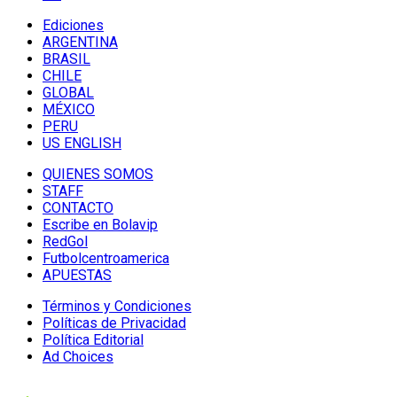
Ediciones
ARGENTINA
BRASIL
CHILE
GLOBAL
MÉXICO
PERU
US ENGLISH
QUIENES SOMOS
STAFF
CONTACTO
Escribe en Bolavip
RedGol
Futbolcentroamerica
APUESTAS
Términos y Condiciones
Políticas de Privacidad
Política Editorial
Ad Choices