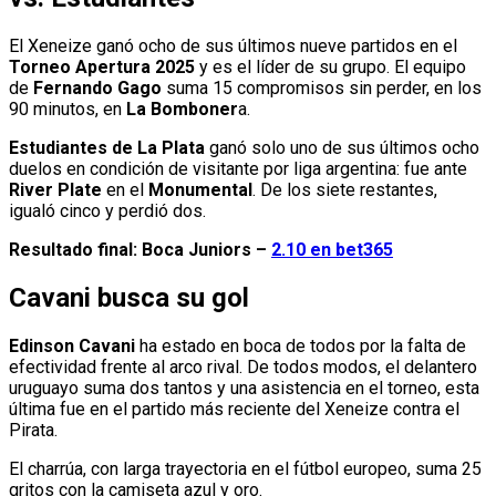
El Xeneize ganó ocho de sus últimos nueve partidos en el
Torneo Apertura 2025
y es el líder de su grupo. El equipo
de
Fernando Gago
suma 15 compromisos sin perder, en los
90 minutos, en
La Bomboner
a.
Estudiantes de La Plata
ganó solo uno de sus últimos ocho
duelos en condición de visitante por liga argentina: fue ante
River Plate
en el
Monumental
. De los siete restantes,
igualó cinco y perdió dos.
Resultado final: Boca Juniors –
2.10 en bet365
Cavani busca su gol
Edinson Cavani
ha estado en boca de todos por la falta de
efectividad frente al arco rival. De todos modos, el delantero
uruguayo suma dos tantos y una asistencia en el torneo, esta
última fue en el partido más reciente del Xeneize contra el
Pirata.
El charrúa, con larga trayectoria en el fútbol europeo, suma 25
gritos con la camiseta azul y oro.