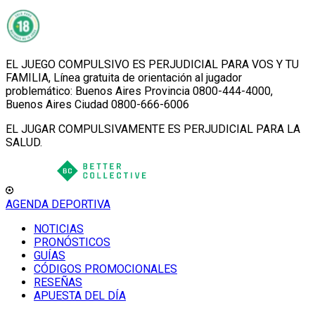
EL JUEGO COMPULSIVO ES PERJUDICIAL PARA VOS Y TU
FAMILIA, Línea gratuita de orientación al jugador
problemático: Buenos Aires Provincia 0800-444-4000,
Buenos Aires Ciudad 0800-666-6006
EL JUGAR COMPULSIVAMENTE ES PERJUDICIAL PARA LA
SALUD.
AGENDA DEPORTIVA
NOTICIAS
PRONÓSTICOS
GUÍAS
CÓDIGOS PROMOCIONALES
RESEÑAS
APUESTA DEL DÍA