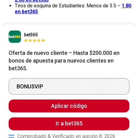
Tiros de esquina de Estudiantes: Menos de 3.5 –
1.80
en bet365