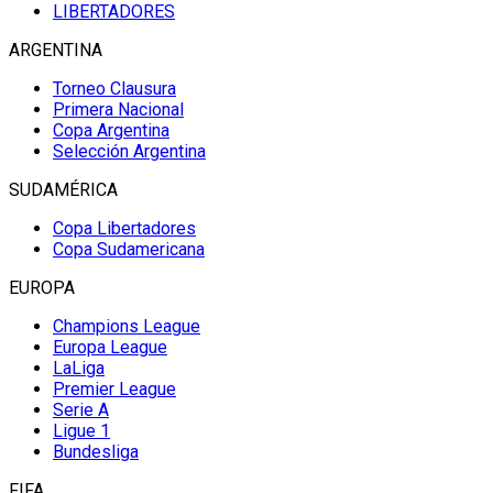
LIBERTADORES
ARGENTINA
Torneo Clausura
Primera Nacional
Copa Argentina
Selección Argentina
SUDAMÉRICA
Copa Libertadores
Copa Sudamericana
EUROPA
Champions League
Europa League
LaLiga
Premier League
Serie A
Ligue 1
Bundesliga
FIFA