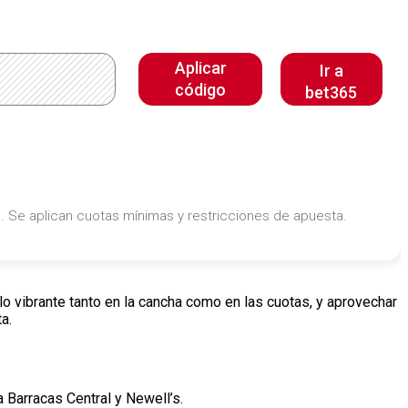
lo vibrante tanto en la cancha como en las cuotas, y aprovechar
a.
a Barracas Central y Newell’s.