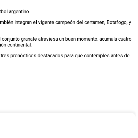
bol argentino.
ambién integran el vigente campeón del certamen, Botafogo, y
 el conjunto granate atraviesa un buen momento: acumula cuatro
ón continental.
os tres pronósticos destacados para que contemples antes de