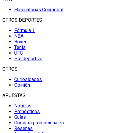
Eliminatorias Conmebol
OTROS DEPORTES
Fórmula 1
NBA
Boxeo
Tenis
UFC
Polideportivo
OTROS
Curiosidades
Opinión
APUESTAS
Noticias
Pronósticos
Guías
Códigos promocionales
Reseñas