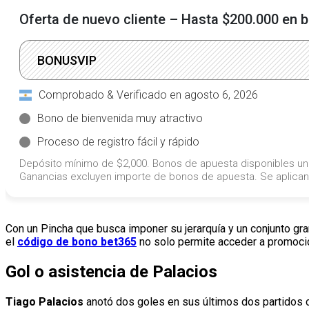
Con un Pincha que busca imponer su jerarquía y un conjunto gra
el
código de bono bet365
no solo permite acceder a promocio
Gol o asistencia de Palacios
Tiago Palacios
anotó dos goles en sus últimos dos partidos