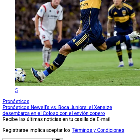
5
Pronósticos
Pronósticos Newell’s vs. Boca Juniors: el Xeneize
desembarca en el Coloso con el envión copero
Recibe las últimas noticias en tu casilla de E-mail
Registrarse implica aceptar los
Términos y Condiciones