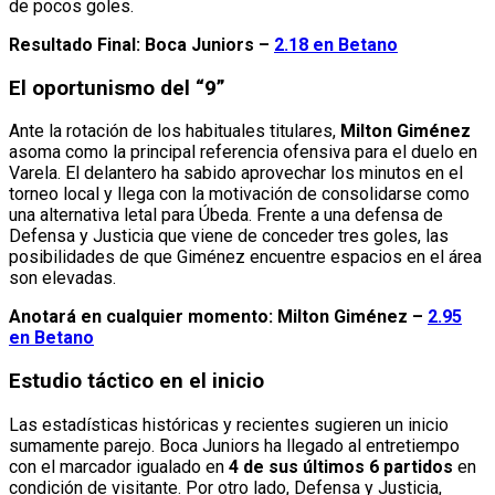
de pocos goles.
Resultado Final: Boca Juniors –
2.18 en Betano
El oportunismo del “9”
Ante la rotación de los habituales titulares,
Milton Giménez
asoma como la principal referencia ofensiva para el duelo en
Varela. El delantero ha sabido aprovechar los minutos en el
torneo local y llega con la motivación de consolidarse como
una alternativa letal para Úbeda. Frente a una defensa de
Defensa y Justicia que viene de conceder tres goles, las
posibilidades de que Giménez encuentre espacios en el área
son elevadas.
Anotará en cualquier momento: Milton Giménez –
2.95
en Betano
Estudio táctico en el inicio
Las estadísticas históricas y recientes sugieren un inicio
sumamente parejo. Boca Juniors ha llegado al entretiempo
con el marcador igualado en
4 de sus últimos 6 partidos
en
condición de visitante. Por otro lado, Defensa y Justicia,