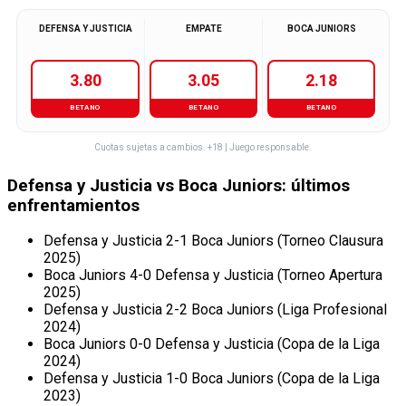
DEFENSA Y JUSTICIA
EMPATE
BOCA JUNIORS
3.80
3.05
2.18
BETANO
BETANO
BETANO
Cuotas sujetas a cambios. +18 | Juego responsable.
Defensa y Justicia vs Boca Juniors: últimos
enfrentamientos
Defensa y Justicia 2-1 Boca Juniors (Torneo Clausura
2025)
Boca Juniors 4-0 Defensa y Justicia (Torneo Apertura
2025)
Defensa y Justicia 2-2 Boca Juniors (Liga Profesional
2024)
Boca Juniors 0-0 Defensa y Justicia (Copa de la Liga
2024)
Defensa y Justicia 1-0 Boca Juniors (Copa de la Liga
2023)