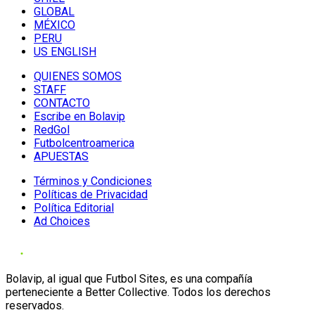
GLOBAL
MÉXICO
PERU
US ENGLISH
QUIENES SOMOS
STAFF
CONTACTO
Escribe en Bolavip
RedGol
Futbolcentroamerica
APUESTAS
Términos y Condiciones
Políticas de Privacidad
Política Editorial
Ad Choices
Bolavip, al igual que Futbol Sites, es una compañía
perteneciente a Better Collective. Todos los derechos
reservados.