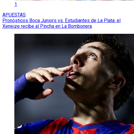
1
APUESTAS
Pronósticos Boca Juniors vs. Estudiantes de La Plata: el
Xeneize recibe al Pincha en La Bombonera