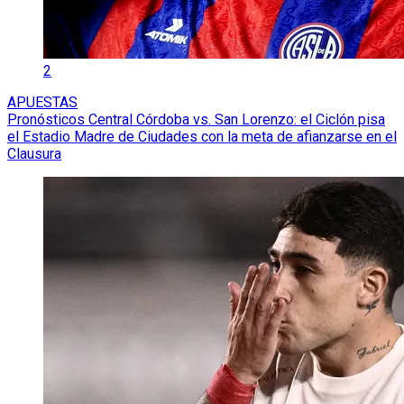
2
APUESTAS
Pronósticos Central Córdoba vs. San Lorenzo: el Ciclón pisa
el Estadio Madre de Ciudades con la meta de afianzarse en el
Clausura