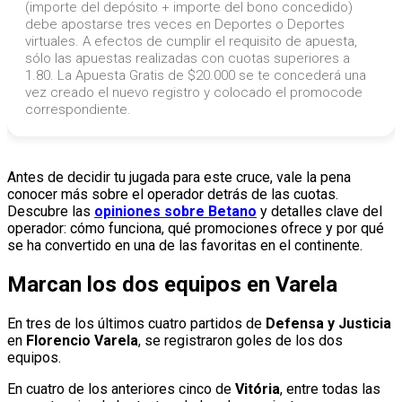
Antes de decidir tu jugada para este cruce, vale la pena
conocer más sobre el operador detrás de las cuotas.
Descubre las
opiniones sobre Betano
y detalles clave del
operador: cómo funciona, qué promociones ofrece y por qué
se ha convertido en una de las favoritas en el continente.
Marcan los dos equipos en Varela
En tres de los últimos cuatro partidos de
Defensa y Justicia
en
Florencio Varela
, se registraron goles de los dos
equipos.
En cuatro de los anteriores cinco de
Vitória
, entre todas las