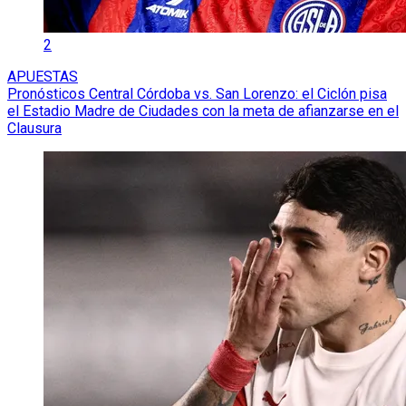
2
APUESTAS
Pronósticos Central Córdoba vs. San Lorenzo: el Ciclón pisa
el Estadio Madre de Ciudades con la meta de afianzarse en el
Clausura