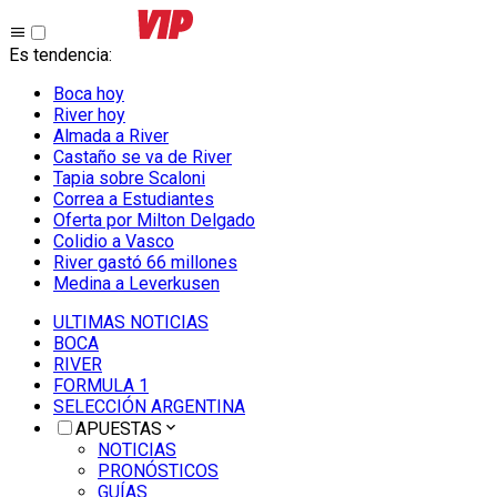
Es tendencia
:
Boca hoy
River hoy
Almada a River
Castaño se va de River
Tapia sobre Scaloni
Correa a Estudiantes
Oferta por Milton Delgado
Colidio a Vasco
River gastó 66 millones
Medina a Leverkusen
ULTIMAS NOTICIAS
BOCA
RIVER
FORMULA 1
SELECCIÓN ARGENTINA
APUESTAS
NOTICIAS
PRONÓSTICOS
GUÍAS