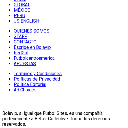
GLOBAL
MÉXICO
PERU
US ENGLISH
QUIENES SOMOS
STAFF
CONTACTO
Escribe en Bolavip
RedGol
Futbolcentroamerica
APUESTAS
Términos y Condiciones
Políticas de Privacidad
Política Editorial
Ad Choices
Bolavip, al igual que Futbol Sites, es una compañía
perteneciente a Better Collective. Todos los derechos
reservados.