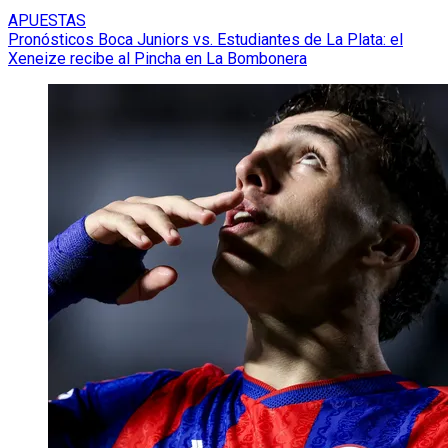
APUESTAS
Pronósticos Boca Juniors vs. Estudiantes de La Plata: el
Xeneize recibe al Pincha en La Bombonera