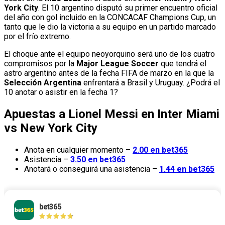
York City
. El 10 argentino disputó su primer encuentro oficial
del año con gol incluido en la CONCACAF Champions Cup, un
tanto que le dio la victoria a su equipo en un partido marcado
por el frío extremo.
El choque ante el equipo neoyorquino será uno de los cuatro
compromisos por la
Major League Soccer
que tendrá el
astro argentino antes de la fecha FIFA de marzo en la que la
Selección Argentina
enfrentará a Brasil y Uruguay. ¿Podrá el
10 anotar o asistir en la fecha 1?
Apuestas a Lionel Messi en Inter Miami
vs New York City
Anota en cualquier momento –
2.00 en bet365
Asistencia –
3.50 en bet365
Anotará o conseguirá una asistencia –
1.44 en bet365