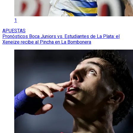
1
APUESTAS
Pronósticos Boca Juniors vs. Estudiantes de La Plata: el
Xeneize recibe al Pincha en La Bombonera