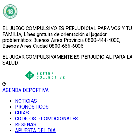
EL JUEGO COMPULSIVO ES PERJUDICIAL PARA VOS Y TU
FAMILIA, Línea gratuita de orientación al jugador
problemático: Buenos Aires Provincia 0800-444-4000,
Buenos Aires Ciudad 0800-666-6006
EL JUGAR COMPULSIVAMENTE ES PERJUDICIAL PARA LA
SALUD.
AGENDA DEPORTIVA
NOTICIAS
PRONÓSTICOS
GUÍAS
CÓDIGOS PROMOCIONALES
RESEÑAS
APUESTA DEL DÍA