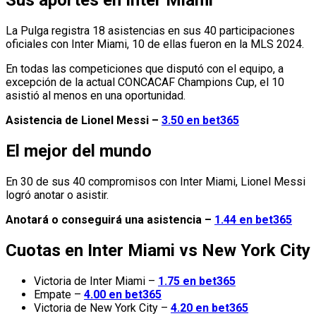
La Pulga registra 18 asistencias en sus 40 participaciones
oficiales con Inter Miami, 10 de ellas fueron en la MLS 2024.
En todas las competiciones que disputó con el equipo, a
excepción de la actual CONCACAF Champions Cup, el 10
asistió al menos en una oportunidad.
Asistencia de Lionel Messi –
3.50 en bet365
El mejor del mundo
En 30 de sus 40 compromisos con Inter Miami, Lionel Messi
logró anotar o asistir.
Anotará o conseguirá una asistencia –
1.44 en bet365
Cuotas en Inter Miami vs New York City
Victoria de Inter Miami –
1.75 en bet365
Empate –
4.00 en bet365
Victoria de New York City –
4.20 en bet365