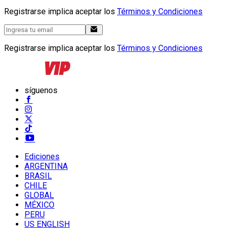
Registrarse implica aceptar los
Términos y Condiciones
Registrarse implica aceptar los
Términos y Condiciones
síguenos
Ediciones
ARGENTINA
BRASIL
CHILE
GLOBAL
MÉXICO
PERU
US ENGLISH