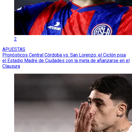
2
APUESTAS
Pronósticos Central Córdoba vs. San Lorenzo: el Ciclón pisa
el Estadio Madre de Ciudades con la meta de afianzarse en el
Clausura