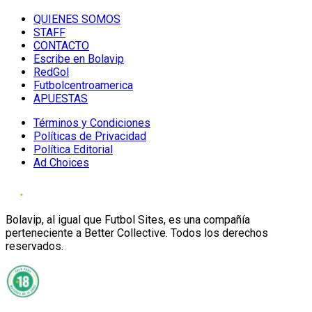
QUIENES SOMOS
STAFF
CONTACTO
Escribe en Bolavip
RedGol
Futbolcentroamerica
APUESTAS
Términos y Condiciones
Políticas de Privacidad
Política Editorial
Ad Choices
Bolavip, al igual que Futbol Sites, es una compañía
perteneciente a Better Collective. Todos los derechos
reservados.