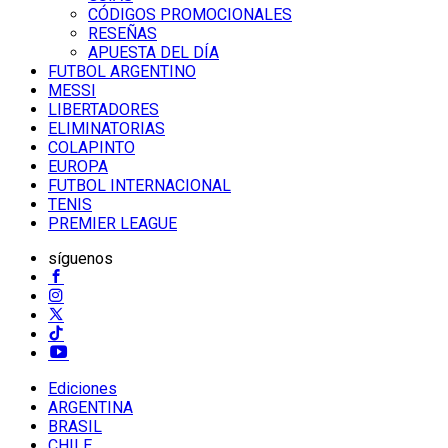
CÓDIGOS PROMOCIONALES
RESEÑAS
APUESTA DEL DÍA
FUTBOL ARGENTINO
MESSI
LIBERTADORES
ELIMINATORIAS
COLAPINTO
EUROPA
FUTBOL INTERNACIONAL
TENIS
PREMIER LEAGUE
síguenos
Ediciones
ARGENTINA
BRASIL
CHILE