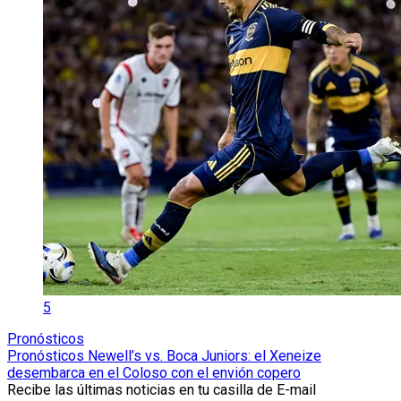
5
Pronósticos
Pronósticos Newell’s vs. Boca Juniors: el Xeneize
desembarca en el Coloso con el envión copero
Recibe las últimas noticias en tu casilla de E-mail