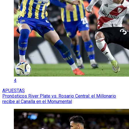
4
APUESTAS
Pronósticos River Plate vs. Rosario Central: el Millonario
recibe al Canalla en el Monumental