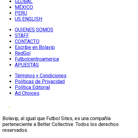
GLOBAL
MÉXICO
PERU
US ENGLISH
QUIENES SOMOS
STAFF
CONTACTO
Escribe en Bolavip
RedGol
Futbolcentroamerica
APUESTAS
Términos y Condiciones
Políticas de Privacidad
Política Editorial
Ad Choices
Bolavip, al igual que Futbol Sites, es una compañía
perteneciente a Better Collective. Todos los derechos
reservados.