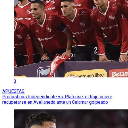
3
APUESTAS
Pronósticos Independiente vs. Platense: el Rojo quiere
recuperarse en Avellaneda ante un Calamar golpeado