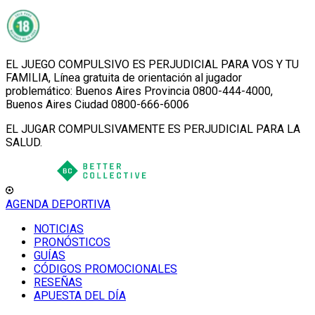
EL JUEGO COMPULSIVO ES PERJUDICIAL PARA VOS Y TU
FAMILIA, Línea gratuita de orientación al jugador
problemático: Buenos Aires Provincia 0800-444-4000,
Buenos Aires Ciudad 0800-666-6006
EL JUGAR COMPULSIVAMENTE ES PERJUDICIAL PARA LA
SALUD.
AGENDA DEPORTIVA
NOTICIAS
PRONÓSTICOS
GUÍAS
CÓDIGOS PROMOCIONALES
RESEÑAS
APUESTA DEL DÍA