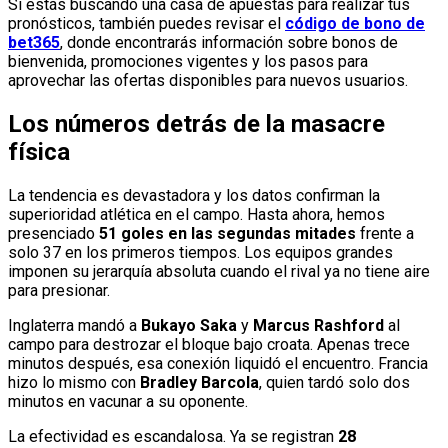
Si estás buscando una casa de apuestas para realizar tus
pronósticos, también puedes revisar el
código de bono de
bet365
, donde encontrarás información sobre bonos de
bienvenida, promociones vigentes y los pasos para
aprovechar las ofertas disponibles para nuevos usuarios.
Los números detrás de la masacre
física
La tendencia es devastadora y los datos confirman la
superioridad atlética en el campo. Hasta ahora, hemos
presenciado
51 goles en las segundas mitades
frente a
solo 37 en los primeros tiempos. Los equipos grandes
imponen su jerarquía absoluta cuando el rival ya no tiene aire
para presionar.
Inglaterra mandó a
Bukayo Saka
y
Marcus Rashford
al
campo para destrozar el bloque bajo croata. Apenas trece
minutos después, esa conexión liquidó el encuentro. Francia
hizo lo mismo con
Bradley Barcola
, quien tardó solo dos
minutos en vacunar a su oponente.
La efectividad es escandalosa. Ya se registran
28