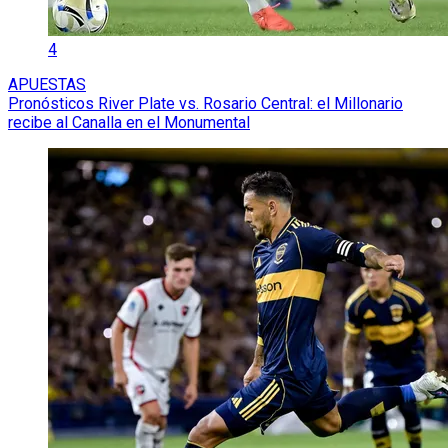
4
APUESTAS
Pronósticos River Plate vs. Rosario Central: el Millonario
recibe al Canalla en el Monumental