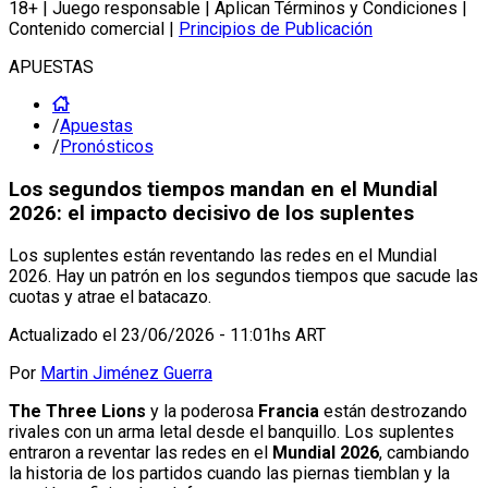
18+ | Juego responsable | Aplican Términos y Condiciones |
Contenido comercial |
Principios de Publicación
APUESTAS
/
Apuestas
/
Pronósticos
Los segundos tiempos mandan en el Mundial
2026: el impacto decisivo de los suplentes
Los suplentes están reventando las redes en el Mundial
2026. Hay un patrón en los segundos tiempos que sacude las
cuotas y atrae el batacazo.
Actualizado el
23/06/2026 - 11:01hs ART
Por
Martin Jiménez Guerra
The Three Lions
y la poderosa
Francia
están destrozando
rivales con un arma letal desde el banquillo. Los suplentes
entraron a reventar las redes en el
Mundial 2026
, cambiando
la historia de los partidos cuando las piernas tiemblan y la