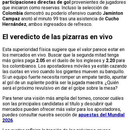
participaciones directas de gol
provenientes de jugadores
que iniciaron como reservas. Incluso la selección de
Colombia
demostró su poderío ofensivo cuando
Jaminton
Campaz
anotó al minuto 99 tras una asistencia de
Cucho
Hernández
, ambos ingresados de refresco.
El veredicto de las pizarras en vivo
Esta superioridad física sugiere que el valor parece estar en
los mercados en vivo. Buscar que la segunda mitad tenga
más goles paga
2.05
en el duelo de los ingleses y
2.20
para
los colombianos. Los apostadores móviles ya están cazando
las cuotas en vivo cuando los gigantes mueven su banquillo.
Si un equipo fuerte necesita romper un empate tardío, apuntar
al gol de un suplente podría ser la jugada maestra. ¿Quién
será el próximo revulsivo en dar el golpe sobre la mesa?
Para tener una visión más amplia del torneo, conocer cuáles
son las principales candidatas al título y descubrir qué
mercados pueden ofrecer más valor para los apostadores,
puedes consultar nuestra sección de
apuestas del Mundial
2026
.