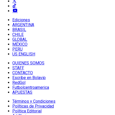
Ediciones
ARGENTINA
BRASIL
CHILE
GLOBAL
MÉXICO
PERU
US ENGLISH
QUIENES SOMOS
STAFF
CONTACTO
Escribe en Bolavip
RedGol
Futbolcentroamerica
APUESTAS
Términos y Condiciones
Políticas de Privacidad
Política Editorial