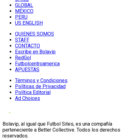
GLOBAL
MÉXICO
PERU
US ENGLISH
QUIENES SOMOS
STAFF
CONTACTO
Escribe en Bolavip
RedGol
Futbolcentroamerica
APUESTAS
Términos y Condiciones
Políticas de Privacidad
Política Editorial
Ad Choices
Bolavip, al igual que Futbol Sites, es una compañía
perteneciente a Better Collective. Todos los derechos
reservados.