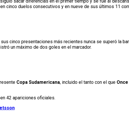
iguió sacar diferencias en el primer tiempo y se fue al descan
al en cinco duelos consecutivos y en nueve de sus últimos 11 co
 sus cinco presentaciones más recientes nunca se superó la bar
gistró un máximo de dos goles en el marcador.
presente
Copa Sudamericana
, incluido el tanto con el que
Once
en 42 apariciones oficiales.
Betsson