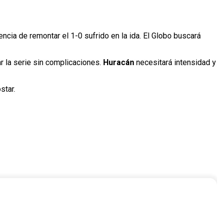
encia de remontar el 1-0 sufrido en la ida. El Globo buscará
rar la serie sin complicaciones.
Huracán
necesitará intensidad y
star.