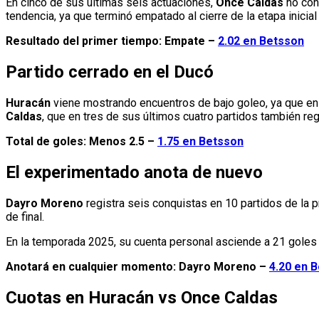
En cinco de sus últimas seis actuaciones,
Once Caldas
no cons
tendencia, ya que terminó empatado al cierre de la etapa inici
Resultado del primer tiempo: Empate –
2.02 en Betsson
Partido cerrado en el Ducó
Huracán
viene mostrando encuentros de bajo goleo, ya que en
Caldas
, que en tres de sus últimos cuatro partidos también re
Total de goles: Menos 2.5 –
1.75 en Betsson
El experimentado anota de nuevo
Dayro Moreno
registra seis conquistas en 10 partidos de la 
de final.
En la temporada 2025, su cuenta personal asciende a 21 goles 
Anotará en cualquier momento: Dayro Moreno –
4.20 en 
Cuotas en Huracán vs Once Caldas