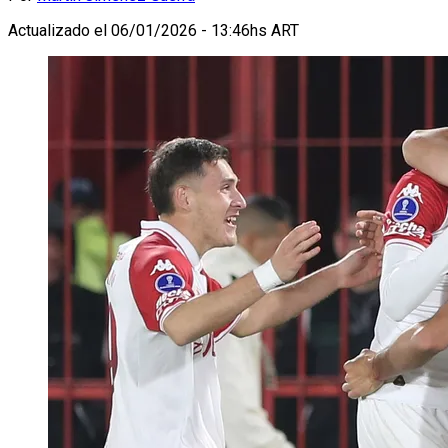
Actualizado el
06/01/2026 - 13:46hs ART