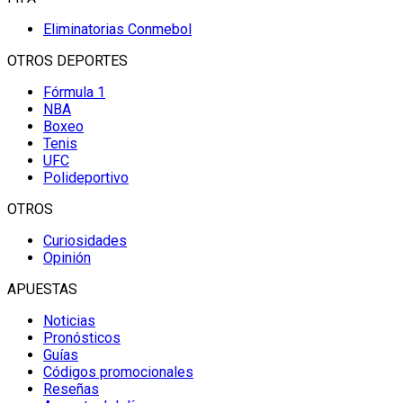
Eliminatorias Conmebol
OTROS DEPORTES
Fórmula 1
NBA
Boxeo
Tenis
UFC
Polideportivo
OTROS
Curiosidades
Opinión
APUESTAS
Noticias
Pronósticos
Guías
Códigos promocionales
Reseñas