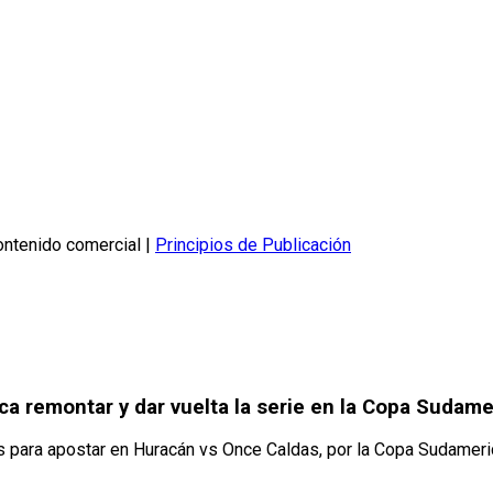
ontenido comercial |
Principios de Publicación
a remontar y dar vuelta la serie en la Copa Sudam
os para apostar en Huracán vs Once Caldas, por la Copa Sudamer