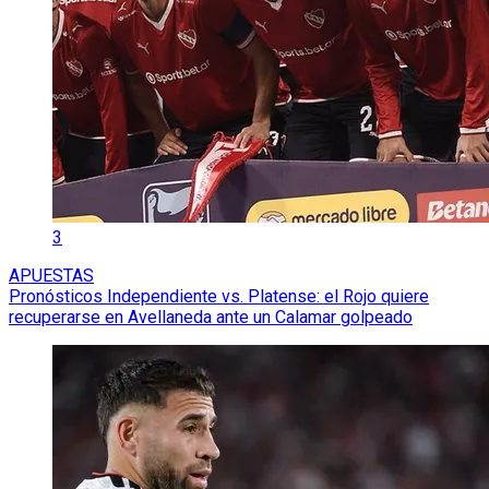
3
APUESTAS
Pronósticos Independiente vs. Platense: el Rojo quiere
recuperarse en Avellaneda ante un Calamar golpeado