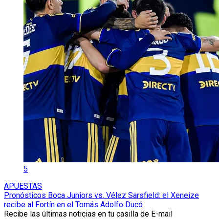
5
APUESTAS
Pronósticos Boca Juniors vs. Vélez Sarsfield: el Xeneize
recibe al Fortín en el Tomás Adolfo Ducó
Recibe las últimas noticias en tu casilla de E-mail