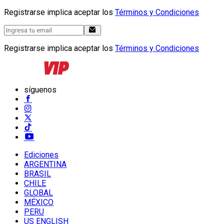
Registrarse implica aceptar los
Términos y Condiciones
Registrarse implica aceptar los
Términos y Condiciones
síguenos
Ediciones
ARGENTINA
BRASIL
CHILE
GLOBAL
MÉXICO
PERU
US ENGLISH