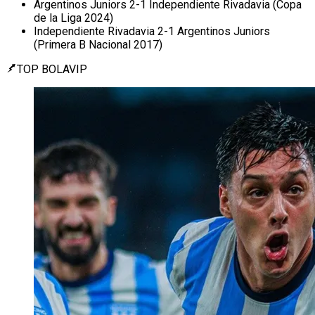
Argentinos Juniors 2-1 Independiente Rivadavia (Copa
de la Liga 2024)
Independiente Rivadavia 2-1 Argentinos Juniors
(Primera B Nacional 2017)
TOP BOLAVIP