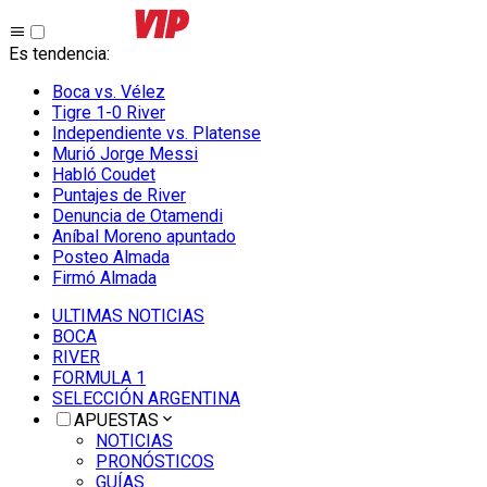
Es tendencia
:
Boca vs. Vélez
Tigre 1-0 River
Independiente vs. Platense
Murió Jorge Messi
Habló Coudet
Puntajes de River
Denuncia de Otamendi
Aníbal Moreno apuntado
Posteo Almada
Firmó Almada
ULTIMAS NOTICIAS
BOCA
RIVER
FORMULA 1
SELECCIÓN ARGENTINA
APUESTAS
NOTICIAS
PRONÓSTICOS
GUÍAS