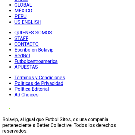
GLOBAL
MÉXICO
PERU
US ENGLISH
QUIENES SOMOS
STAFF
CONTACTO
Escribe en Bolavip
RedGol
Futbolcentroamerica
APUESTAS
Términos y Condiciones
Políticas de Privacidad
Política Editorial
Ad Choices
Bolavip, al igual que Futbol Sites, es una compañía
perteneciente a Better Collective. Todos los derechos
reservados.