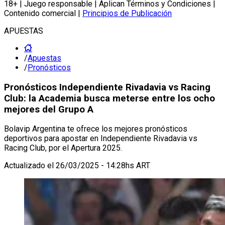
18+ | Juego responsable | Aplican Términos y Condiciones |
Contenido comercial |
Principios de Publicación
APUESTAS
/
Apuestas
/
Pronósticos
Pronósticos Independiente Rivadavia vs Racing
Club: la Academia busca meterse entre los ocho
mejores del Grupo A
Bolavip Argentina te ofrece los mejores pronósticos
deportivos para apostar en Independiente Rivadavia vs
Racing Club, por el Apertura 2025.
Actualizado el
26/03/2025 - 14:28hs ART