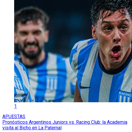
1
APUESTAS
Pronósticos Argentinos Juniors vs. Racing Club: la Academia
visita al Bicho en La Paternal