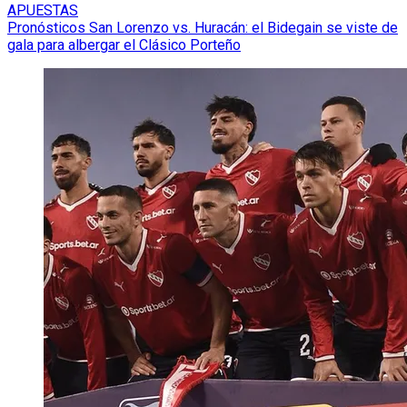
APUESTAS
Pronósticos San Lorenzo vs. Huracán: el Bidegain se viste de
gala para albergar el Clásico Porteño