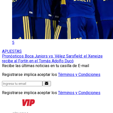
5
APUESTAS
Pronósticos Boca Juniors vs. Vélez Sarsfield: el Xeneize
recibe al Fortín en el Tomás Adolfo Ducó
Recibe las últimas noticias en tu casilla de E-mail
Registrarse implica aceptar los
Términos y Condiciones
Registrarse implica aceptar los
Términos y Condiciones