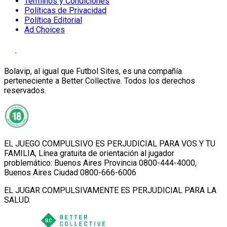
Términos y Condiciones
Políticas de Privacidad
Política Editorial
Ad Choices
Bolavip, al igual que Futbol Sites, es una compañía
perteneciente a Better Collective. Todos los derechos
reservados.
EL JUEGO COMPULSIVO ES PERJUDICIAL PARA VOS Y TU
FAMILIA, Línea gratuita de orientación al jugador
problemático: Buenos Aires Provincia 0800-444-4000,
Buenos Aires Ciudad 0800-666-6006
EL JUGAR COMPULSIVAMENTE ES PERJUDICIAL PARA LA
SALUD.