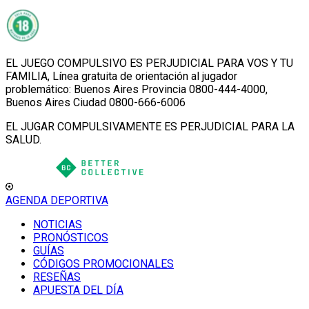
EL JUEGO COMPULSIVO ES PERJUDICIAL PARA VOS Y TU
FAMILIA, Línea gratuita de orientación al jugador
problemático: Buenos Aires Provincia 0800-444-4000,
Buenos Aires Ciudad 0800-666-6006
EL JUGAR COMPULSIVAMENTE ES PERJUDICIAL PARA LA
SALUD.
AGENDA DEPORTIVA
NOTICIAS
PRONÓSTICOS
GUÍAS
CÓDIGOS PROMOCIONALES
RESEÑAS
APUESTA DEL DÍA