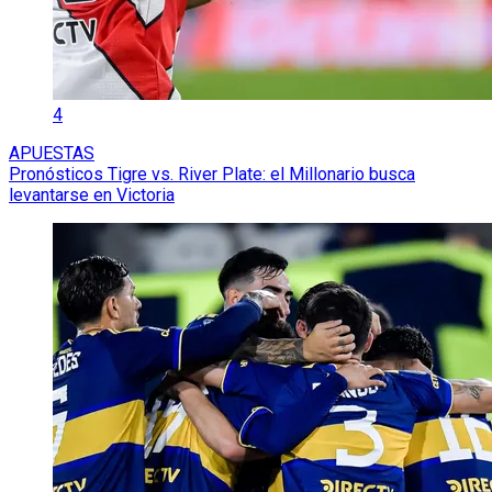
4
APUESTAS
Pronósticos Tigre vs. River Plate: el Millonario busca
levantarse en Victoria