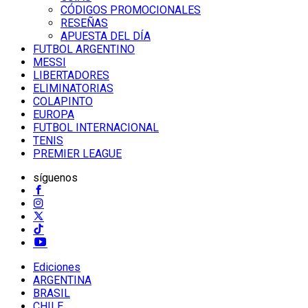
CÓDIGOS PROMOCIONALES
RESEÑAS
APUESTA DEL DÍA
FUTBOL ARGENTINO
MESSI
LIBERTADORES
ELIMINATORIAS
COLAPINTO
EUROPA
FUTBOL INTERNACIONAL
TENIS
PREMIER LEAGUE
síguenos
Ediciones
ARGENTINA
BRASIL
CHILE