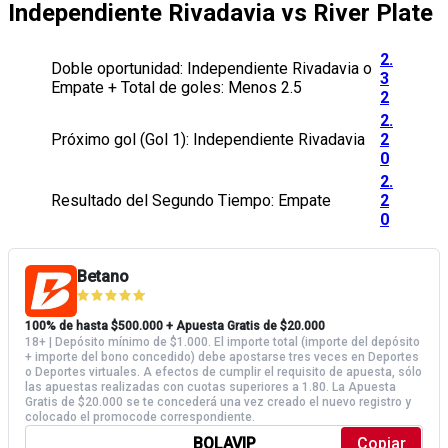
Independiente Rivadavia vs River Plate
2.
Doble oportunidad: Independiente Rivadavia o
3
Empate + Total de goles: Menos 2.5
2
2.
Próximo gol (Gol 1): Independiente Rivadavia
2
0
2.
Resultado del Segundo Tiempo: Empate
2
0