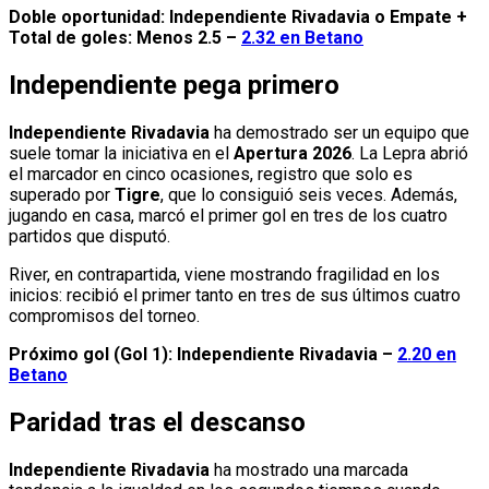
Doble oportunidad: Independiente Rivadavia o Empate +
Total de goles: Menos 2.5 –
2.32 en Betano
Independiente pega primero
Independiente Rivadavia
ha demostrado ser un equipo que
suele tomar la iniciativa en el
Apertura 2026
. La Lepra abrió
el marcador en cinco ocasiones, registro que solo es
superado por
Tigre
, que lo consiguió seis veces. Además,
jugando en casa, marcó el primer gol en tres de los cuatro
partidos que disputó.
River, en contrapartida, viene mostrando fragilidad en los
inicios: recibió el primer tanto en tres de sus últimos cuatro
compromisos del torneo.
Próximo gol (Gol 1): Independiente Rivadavia –
2.20 en
Betano
Paridad tras el descanso
Independiente Rivadavia
ha mostrado una marcada