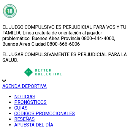
EL JUEGO COMPULSIVO ES PERJUDICIAL PARA VOS Y TU
FAMILIA, Línea gratuita de orientación al jugador
problemático: Buenos Aires Provincia 0800-444-4000,
Buenos Aires Ciudad 0800-666-6006
EL JUGAR COMPULSIVAMENTE ES PERJUDICIAL PARA LA
SALUD.
AGENDA DEPORTIVA
NOTICIAS
PRONÓSTICOS
GUÍAS
CÓDIGOS PROMOCIONALES
RESEÑAS
APUESTA DEL DÍA