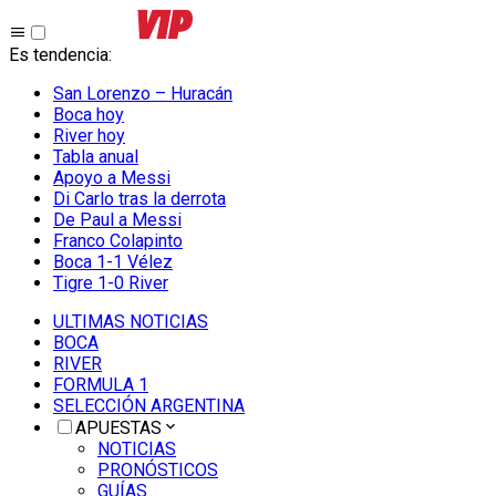
Es tendencia
:
San Lorenzo – Huracán
Boca hoy
River hoy
Tabla anual
Apoyo a Messi
Di Carlo tras la derrota
De Paul a Messi
Franco Colapinto
Boca 1-1 Vélez
Tigre 1-0 River
ULTIMAS NOTICIAS
BOCA
RIVER
FORMULA 1
SELECCIÓN ARGENTINA
APUESTAS
NOTICIAS
PRONÓSTICOS
GUÍAS