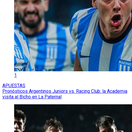
1
APUESTAS
Pronósticos Argentinos Juniors vs. Racing Club: la Academia
visita al Bicho en La Paternal