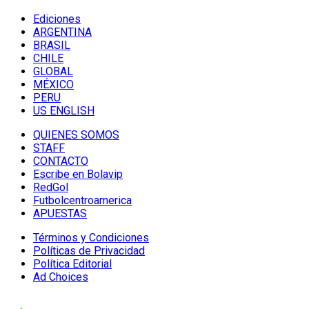
Ediciones
ARGENTINA
BRASIL
CHILE
GLOBAL
MÉXICO
PERU
US ENGLISH
QUIENES SOMOS
STAFF
CONTACTO
Escribe en Bolavip
RedGol
Futbolcentroamerica
APUESTAS
Términos y Condiciones
Políticas de Privacidad
Política Editorial
Ad Choices