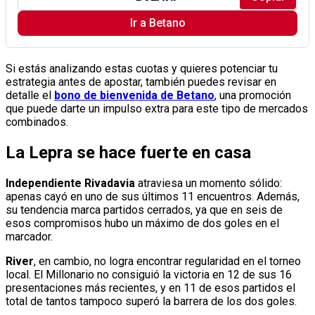
Si estás analizando estas cuotas y quieres potenciar tu
estrategia antes de apostar, también puedes revisar en
detalle el
bono de bienvenida de Betano
, una promoción
que puede darte un impulso extra para este tipo de mercados
combinados.
La Lepra se hace fuerte en casa
Independiente Rivadavia
atraviesa un momento sólido:
apenas cayó en uno de sus últimos 11 encuentros. Además,
su tendencia marca partidos cerrados, ya que en seis de
esos compromisos hubo un máximo de dos goles en el
marcador.
River
, en cambio, no logra encontrar regularidad en el torneo
local. El Millonario no consiguió la victoria en 12 de sus 16
presentaciones más recientes, y en 11 de esos partidos el
total de tantos tampoco superó la barrera de los dos goles.