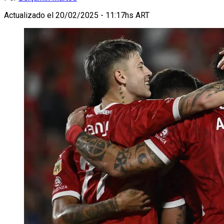
Actualizado el
20/02/2025 - 11:17hs ART