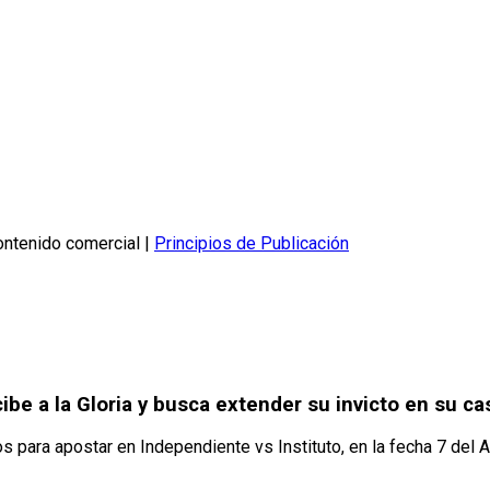
ontenido comercial |
Principios de Publicación
ibe a la Gloria y busca extender su invicto en su ca
s para apostar en Independiente vs Instituto, en la fecha 7 del 