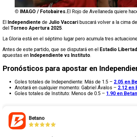
©
IMAGO / Fotobaires.
El Rojo de Avellaneda quiere hac
El
Independiente
de
Julio Vaccari
buscará volver a la cima 
del
Torneo Apertura 2025
.
La Gloria está en el séptimo lugar pero acumula tres actuacion
Antes de este partido, que se disputará en el
Estadio Liberta
apuestas en
Independiente vs Instituto
.
Pronósticos para apostar en Independien
Goles totales de Independiente: Más de 1.5 –
2.05 en B
Anotará en cualquier momento: Gabriel Ávalos –
2.12 en
Goles totales de Instituto: Menos de 0.5 –
1.90 en Beta