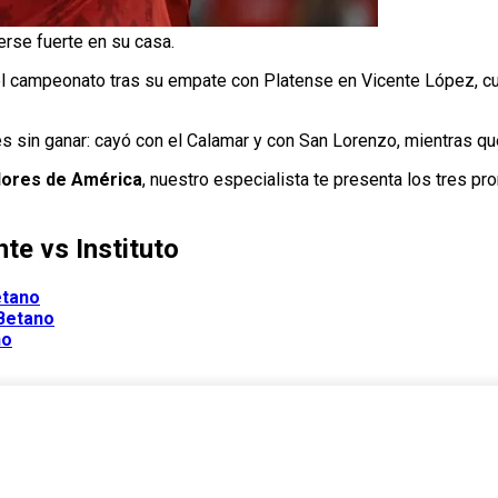
erse fuerte en su casa.
del campeonato tras su empate con Platense en Vicente López, c
es sin ganar: cayó con el Calamar y con San Lorenzo, mientras q
dores de América
, nuestro especialista te presenta los tres 
te vs Instituto
etano
 Betano
no