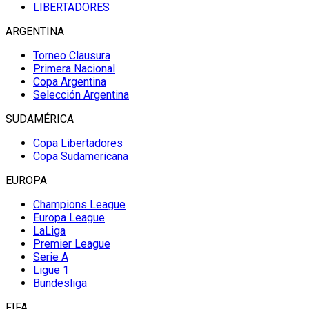
LIBERTADORES
ARGENTINA
Torneo Clausura
Primera Nacional
Copa Argentina
Selección Argentina
SUDAMÉRICA
Copa Libertadores
Copa Sudamericana
EUROPA
Champions League
Europa League
LaLiga
Premier League
Serie A
Ligue 1
Bundesliga
FIFA