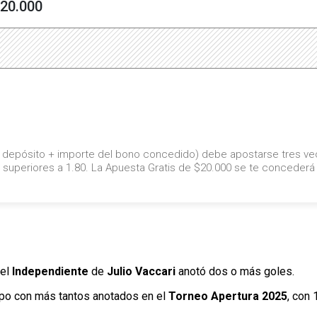
 el
Independiente
de
Julio Vaccari
anotó dos o más goles.
uipo con más tantos anotados en el
Torneo Apertura 2025
, con 