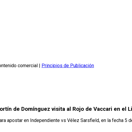
ontenido comercial |
Principios de Publicación
ortín de Domínguez visita al Rojo de Vaccari en el 
ara apostar en Independiente vs Vélez Sarsfield, en la fecha 5 d