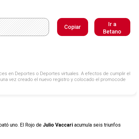
pató uno. El Rojo de
Julio Vaccari
acumula seis triunfos