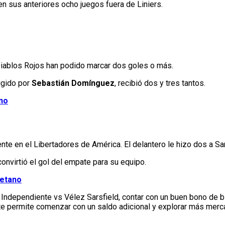
en sus anteriores ocho juegos fuera de Liniers.
iablos Rojos han podido marcar dos goles o más.
igido por
Sebastián Domínguez
, recibió dos y tres tantos.
no
te en el Libertadores de América. El delantero le hizo dos a Sa
 convirtió el gol del empate para su equipo.
Betano
Independiente vs Vélez Sarsfield, contar con un buen bono de b
te permite comenzar con un saldo adicional y explorar más mer