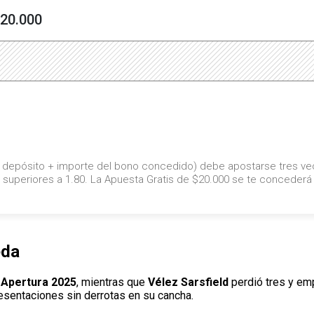
eda
Apertura 2025
, mientras que
Vélez Sarsfield
perdió tres y em
esentaciones sin derrotas en su cancha.