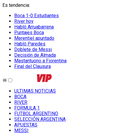
Es tendencia
:
Boca 1-0 Estudiantes
River hoy
Habló Arruabarrena
Puntajes Boca
Merentiel apuntado
Habló Paredes
Doblete de Messi
Decisión de Almada
Mastantuono a Fiorentina
Final del Clausura
ULTIMAS NOTICIAS
BOCA
RIVER
FORMULA 1
FUTBOL ARGENTINO
SELECCIÓN ARGENTINA
APUESTAS
MESSI