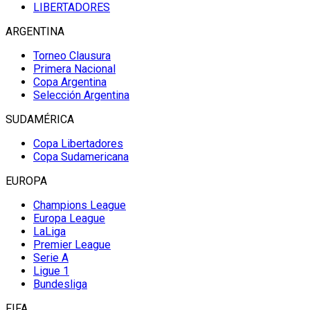
LIBERTADORES
ARGENTINA
Torneo Clausura
Primera Nacional
Copa Argentina
Selección Argentina
SUDAMÉRICA
Copa Libertadores
Copa Sudamericana
EUROPA
Champions League
Europa League
LaLiga
Premier League
Serie A
Ligue 1
Bundesliga
FIFA