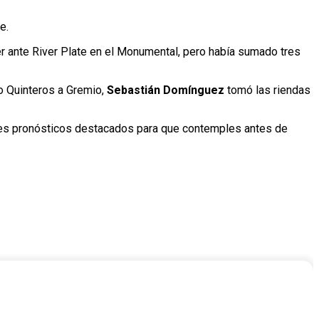
e.
r ante River Plate en el Monumental, pero había sumado tres
vo Quinteros a Gremio,
Sebastián Domínguez
tomó las riendas
 tres pronósticos destacados para que contemples antes de