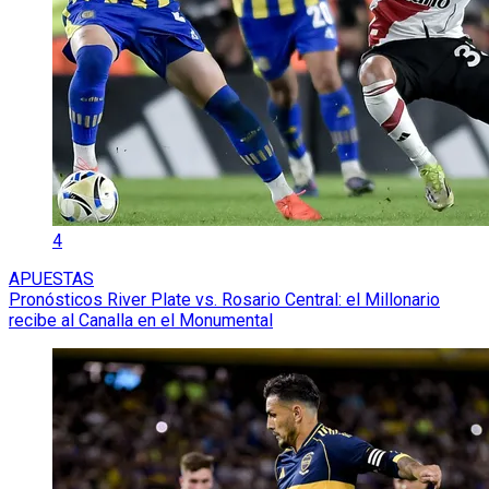
4
APUESTAS
Pronósticos River Plate vs. Rosario Central: el Millonario
recibe al Canalla en el Monumental