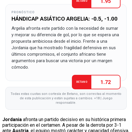
1.95
BETANO
PRONÓSTICO
HÁNDICAP ASIÁTICO ARGELIA: -0.5, -1.00
Argelia afronta este partido con la necesidad de sumar
y mejorar su diferencia de gol, por lo que se espera una
propuesta ambiciosa desde el inicio. Frente a una
Jordania que ha mostrado fragilidad defensiva en sus
últimos compromisos, el conjunto africano tiene
argumentos para buscar una victoria por un margen
cómodo.
1.72
BETANO
Todas estas cuotas son cortesía de Betano, son correctas al momento
de esta publicación y están sujetas a cambios. +18 | Juego
responsable.
Jordania
afronta un partido decisivo en su histórica primera
participación en el certamen. A pesar de la derrota por 3-1
ante
Austria
, el equipo mostró carácter y capacidad ofensiva,