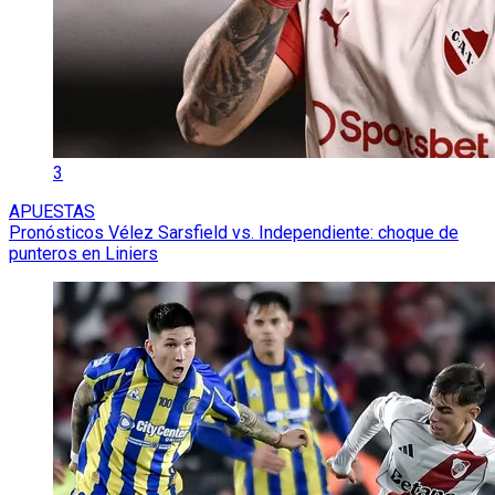
3
APUESTAS
Pronósticos Vélez Sarsfield vs. Independiente: choque de
punteros en Liniers