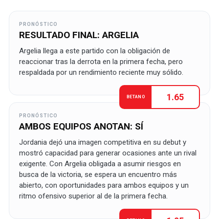
PRONÓSTICO
RESULTADO FINAL: ARGELIA
Argelia llega a este partido con la obligación de
reaccionar tras la derrota en la primera fecha, pero
respaldada por un rendimiento reciente muy sólido.
1.65
BETANO
PRONÓSTICO
AMBOS EQUIPOS ANOTAN: SÍ
Jordania dejó una imagen competitiva en su debut y
mostró capacidad para generar ocasiones ante un rival
exigente. Con Argelia obligada a asumir riesgos en
busca de la victoria, se espera un encuentro más
abierto, con oportunidades para ambos equipos y un
ritmo ofensivo superior al de la primera fecha.