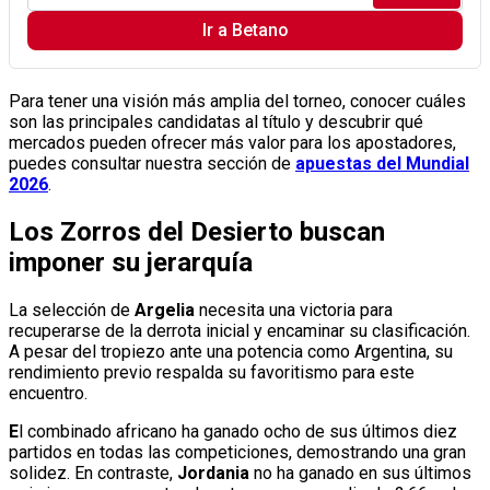
Para tener una visión más amplia del torneo, conocer cuáles
son las principales candidatas al título y descubrir qué
mercados pueden ofrecer más valor para los apostadores,
puedes consultar nuestra sección de
apuestas del Mundial
2026
.
Los Zorros del Desierto buscan
imponer su jerarquía
La selección de
Argelia
necesita una victoria para
recuperarse de la derrota inicial y encaminar su clasificación.
A pesar del tropiezo ante una potencia como Argentina, su
rendimiento previo respalda su favoritismo para este
encuentro.
E
l combinado africano ha ganado ocho de sus últimos diez
partidos en todas las competiciones, demostrando una gran
solidez. En contraste,
Jordania
no ha ganado en sus últimos