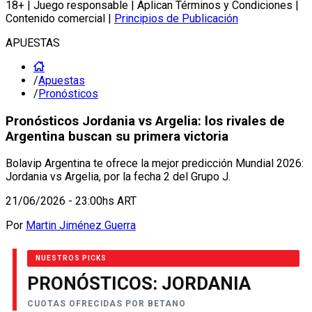
18+ | Juego responsable | Aplican Términos y Condiciones |
Contenido comercial |
Principios de Publicación
APUESTAS
/
Apuestas
/
Pronósticos
Pronósticos Jordania vs Argelia: los rivales de
Argentina buscan su primera victoria
Bolavip Argentina te ofrece la mejor predicción Mundial 2026:
Jordania vs Argelia, por la fecha 2 del Grupo J.
21/06/2026 - 23:00hs ART
Por
Martin Jiménez Guerra
NUESTROS PICKS
PRONÓSTICOS: JORDANIA
CUOTAS OFRECIDAS POR BETANO