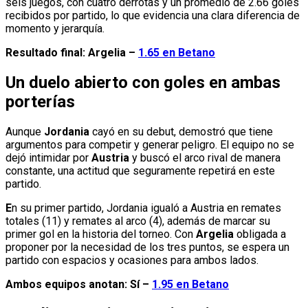
seis juegos, con cuatro derrotas y un promedio de 2.66 goles
recibidos por partido, lo que evidencia una clara diferencia de
momento y jerarquía.
Resultado final: Argelia –
1.65 en Betano
Un duelo abierto con goles en ambas
porterías
Aunque
Jordania
cayó en su debut, demostró que tiene
argumentos para competir y generar peligro. El equipo no se
dejó intimidar por
Austria
y buscó el arco rival de manera
constante, una actitud que seguramente repetirá en este
partido.
E
n su primer partido, Jordania igualó a Austria en remates
totales (11) y remates al arco (4), además de marcar su
primer gol en la historia del torneo. Con
Argelia
obligada a
proponer por la necesidad de los tres puntos, se espera un
partido con espacios y ocasiones para ambos lados.
Ambos equipos anotan: Sí –
1.95 en Betano