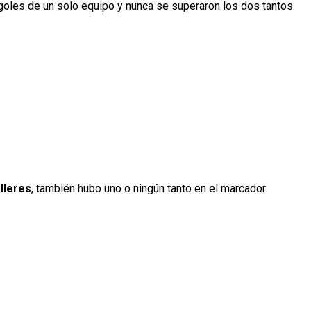
goles de un solo equipo y nunca se superaron los dos tantos
lleres
, también hubo uno o ningún tanto en el marcador.