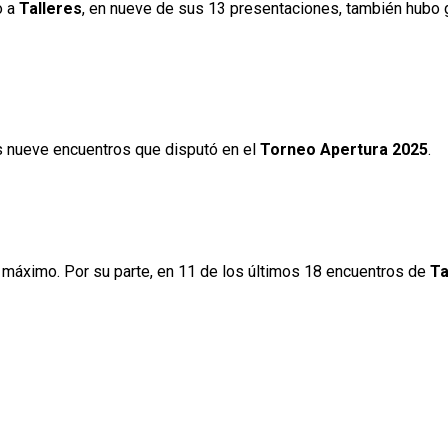
o a
Talleres
, en nueve de sus 13 presentaciones, también hubo 
os nueve encuentros que disputó en el
Torneo Apertura 2025
.
 máximo. Por su parte, en 11 de los últimos 18 encuentros de
Ta