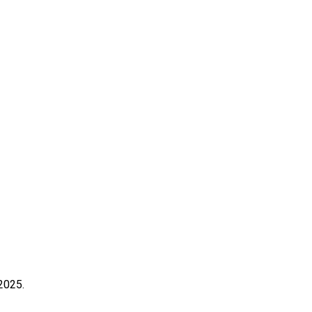
2025.