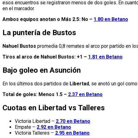
esos encuentros se registraron menos de dos goles. En cuant
en el marcador.
Ambos equipos anotan o Más 2.5: No –
1.80 en Betano
La puntería de Bustos
Nahuel Bustos
promedia 0,8 remates al arco por partido en l
Tiros al arco de Nahuel Bustos: +1 –
1.81 en Betano
Bajo goleo en Asunción
En los últimos dos partidos de
Libertad
, se anotó un gol como
Total de goles: Menos 1.5 –
2.37 en Betano
Cuotas en Libertad vs Talleres
Victoria Libertad –
2.70 en Betano
Empate –
2.92 en Betano
Victoria Talleres –
2.95 en Betano