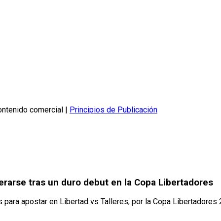
ontenido comercial |
Principios de Publicación
perarse tras un duro debut en la Copa Libertadores
 para apostar en Libertad vs Talleres, por la Copa Libertadores 