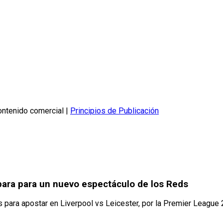
ontenido comercial |
Principios de Publicación
epara para un nuevo espectáculo de los Reds
s para apostar en Liverpool vs Leicester, por la Premier League