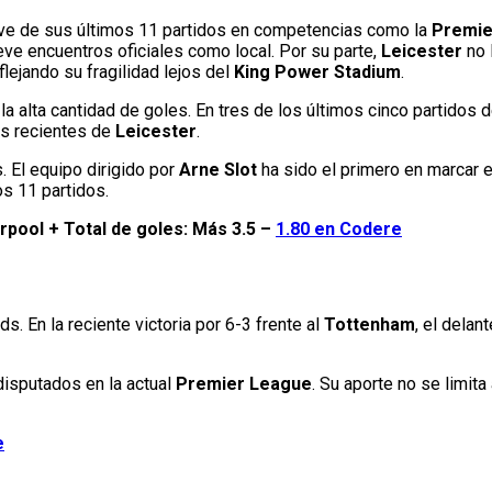
ve de sus últimos 11 partidos en competencias como la
Premie
eve encuentros oficiales como local. Por su parte,
Leicester
no 
lejando su fragilidad lejos del
King Power Stadium
.
alta cantidad de goles. En tres de los últimos cinco partidos 
ás recientes de
Leicester
.
. El equipo dirigido por
Arne Slot
ha sido el primero en marcar e
os 11 partidos.
erpool + Total de goles: Más 3.5 –
1.80 en Codere
. En la reciente victoria por 6-3 frente al
Tottenham
, el delan
disputados en la actual
Premier League
. Su aporte no se limit
e