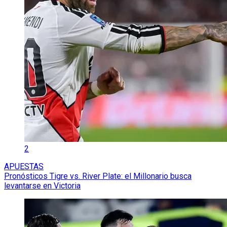
2
APUESTAS
Pronósticos Tigre vs. River Plate: el Millonario busca
levantarse en Victoria