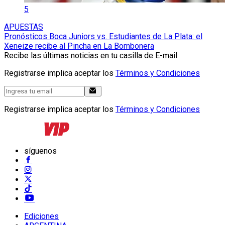
5
APUESTAS
Pronósticos Boca Juniors vs. Estudiantes de La Plata: el
Xeneize recibe al Pincha en La Bombonera
Recibe las últimas noticias en tu casilla de E-mail
Registrarse implica aceptar los
Términos y Condiciones
Registrarse implica aceptar los
Términos y Condiciones
síguenos
Ediciones