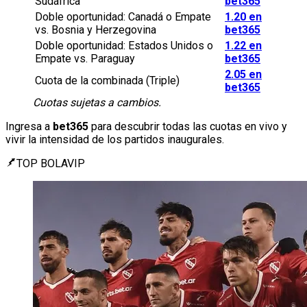
Sudáfrica
bet365
Doble oportunidad: Canadá o Empate
1.20 en
vs. Bosnia y Herzegovina
bet365
Doble oportunidad: Estados Unidos o
1.22 en
Empate vs. Paraguay
bet365
2.05 en
Cuota de la combinada (Triple)
bet365
Cuotas sujetas a cambios.
Ingresa a
bet365
para descubrir todas las cuotas en vivo y
vivir la intensidad de los partidos inaugurales.
TOP BOLAVIP