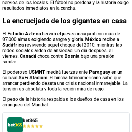
nervios de los locales. El fútbol no perdona y la historia exige
resultados inmediatos en la cancha.
La encrucijada de los gigantes en casa
El
Estadio Azteca
hervirá el jueves inaugural con más de
87,000 almas exigiendo sangre y gloria.
México
recibe a
Sudáfrica
reviviendo aquel choque del 2010, mientras las
redes sociales arden de ansiedad. Un día después, el
viernes,
Canadá
choca contra
Bosnia
bajo una presión
similar.
El poderoso
USMNT
medirá fuerzas ante
Paraguay
en un
colosal
SoFi Stadium
. El hincha latinoamericano sabe que
arrancar perdiendo desata una crisis nacional inmanejable. La
tensión es absoluta y toda la región mira de reojo.
El peso de la historia respalda a los dueños de casa en los
arranques del Mundial.