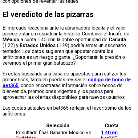
con opciones de reventar las redes.
El veredicto de las pizarras
El mercado reacciona ante la abrumadora localía y el valor
parece estar en respaldar la historia. Combinar el triunfo de
México
a cuota 1.40 con la doble oportunidad de
Canadá
(1.22) y
Estados Unidos
(1.29) podría armar un escenario
tentador. Los datos sugieren que apostar contra los
anfitriones es un riesgo gigante. ¿Soportarán la presión o
veremos el primer gran batacazo?
Si estás buscando una casa de apuestas para realizar tus
pronósticos, también puedes revisar el
código de bono de
bet365
, donde encontrarás información sobre bonos de
bienvenida, promociones vigentes y los pasos para
aprovechar las ofertas disponibles para nuevos usuarios.
Las cuotas actuales en bet365 reflejan el favoritismo de los
anfitriones.
Selección
Cuota
Resultado final: Ganador México vs.
1.40 en