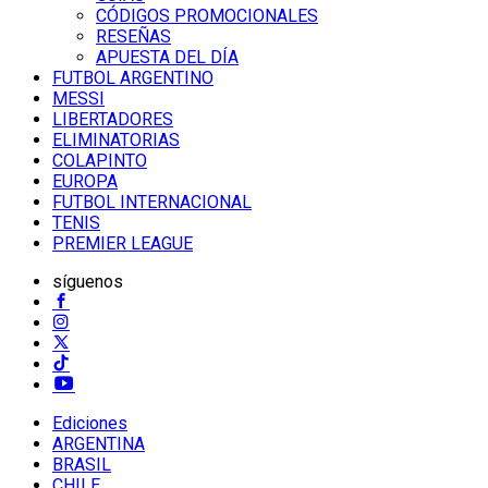
CÓDIGOS PROMOCIONALES
RESEÑAS
APUESTA DEL DÍA
FUTBOL ARGENTINO
MESSI
LIBERTADORES
ELIMINATORIAS
COLAPINTO
EUROPA
FUTBOL INTERNACIONAL
TENIS
PREMIER LEAGUE
síguenos
Ediciones
ARGENTINA
BRASIL
CHILE