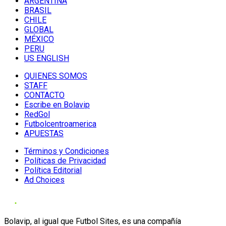
ARGENTINA
BRASIL
CHILE
GLOBAL
MÉXICO
PERU
US ENGLISH
QUIENES SOMOS
STAFF
CONTACTO
Escribe en Bolavip
RedGol
Futbolcentroamerica
APUESTAS
Términos y Condiciones
Políticas de Privacidad
Política Editorial
Ad Choices
Bolavip, al igual que Futbol Sites, es una compañía