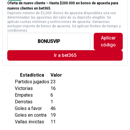
Estadística
Valor
Partidos jugados
23
Victorias
16
Empates
6
Derrotas
1
Goles a favor
46
Goles en contra
19
Vallas invictas
11