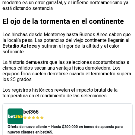
moderno es un error garrafal, y el infierno norteamericano ya
está dictando sentencia.
El ojo de la tormenta en el continente
Los hinchas desde Monterrey hasta Buenos Aires saben que
la localía pesa. Las potencias del viejo continente llegarán al
Estadio Azteca
y sufrirán el rigor de la altitud y el calor
sofocante.
La historia demuestra que las selecciones acostumbradas a
climas cálidos sacan una ventaja física demoledora. Los
equipos fríos suelen derretirse cuando el termómetro supera
los 25 grados.
Los registros históricos revelan el impacto brutal de la
temperatura en el rendimiento de las selecciones.