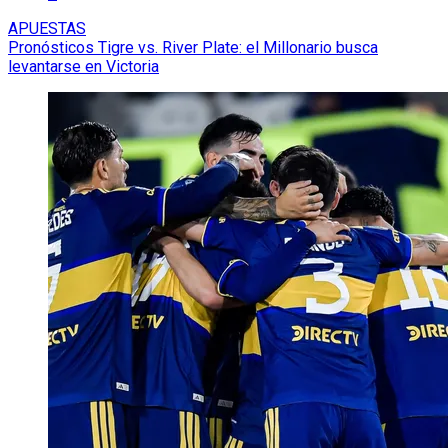
APUESTAS
Pronósticos Tigre vs. River Plate: el Millonario busca
levantarse en Victoria