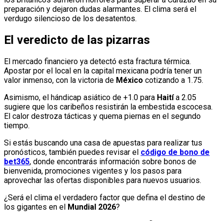
preparación y dejaron dudas alarmantes. El clima será el
verdugo silencioso de los desatentos.
El veredicto de las pizarras
El mercado financiero ya detectó esta fractura térmica.
Apostar por el local en la capital mexicana podría tener un
valor inmenso, con la victoria de
México
cotizando a 1.75.
Asimismo, el hándicap asiático de +1.0 para
Haití
a 2.05
sugiere que los caribeños resistirán la embestida escocesa.
El calor destroza tácticas y quema piernas en el segundo
tiempo.
Si estás buscando una casa de apuestas para realizar tus
pronósticos, también puedes revisar el
código de bono de
bet365
, donde encontrarás información sobre bonos de
bienvenida, promociones vigentes y los pasos para
aprovechar las ofertas disponibles para nuevos usuarios.
¿Será el clima el verdadero factor que defina el destino de
los gigantes en el
Mundial 2026
?