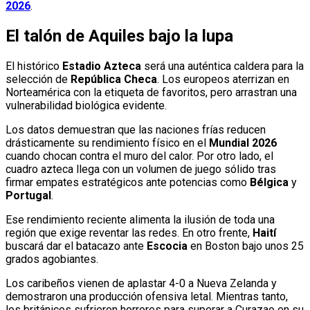
2026
.
El talón de Aquiles bajo la lupa
El histórico
Estadio Azteca
será una auténtica caldera para la
selección de
República Checa
. Los europeos aterrizan en
Norteamérica con la etiqueta de favoritos, pero arrastran una
vulnerabilidad biológica evidente.
Los datos demuestran que las naciones frías reducen
drásticamente su rendimiento físico en el
Mundial 2026
cuando chocan contra el muro del calor. Por otro lado, el
cuadro azteca llega con un volumen de juego sólido tras
firmar empates estratégicos ante potencias como
Bélgica
y
Portugal
.
Ese rendimiento reciente alimenta la ilusión de toda una
región que exige reventar las redes. En otro frente,
Haití
buscará dar el batacazo ante
Escocia
en Boston bajo unos 25
grados agobiantes.
Los caribeños vienen de aplastar 4-0 a Nueva Zelanda y
demostraron una producción ofensiva letal. Mientras tanto,
los británicos sufrieron horrores para superar a Curazao en su