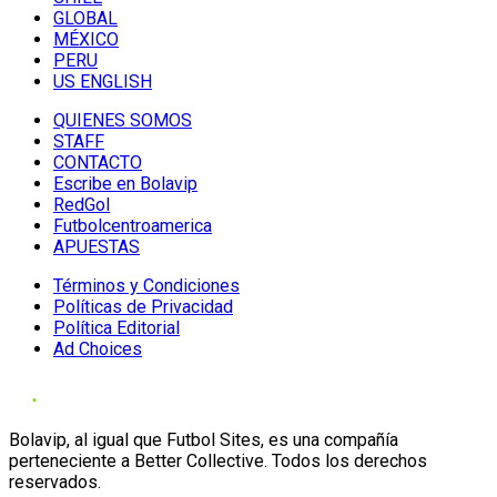
GLOBAL
MÉXICO
PERU
US ENGLISH
QUIENES SOMOS
STAFF
CONTACTO
Escribe en Bolavip
RedGol
Futbolcentroamerica
APUESTAS
Términos y Condiciones
Políticas de Privacidad
Política Editorial
Ad Choices
Bolavip, al igual que Futbol Sites, es una compañía
perteneciente a Better Collective. Todos los derechos
reservados.