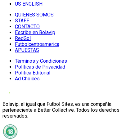
US ENGLISH
QUIENES SOMOS
STAFF
CONTACTO
Escribe en Bolavip
RedGol
Futbolcentroamerica
APUESTAS
Términos y Condiciones
Políticas de Privacidad
Política Editorial
Ad Choices
Bolavip, al igual que Futbol Sites, es una compañía
perteneciente a Better Collective. Todos los derechos
reservados.