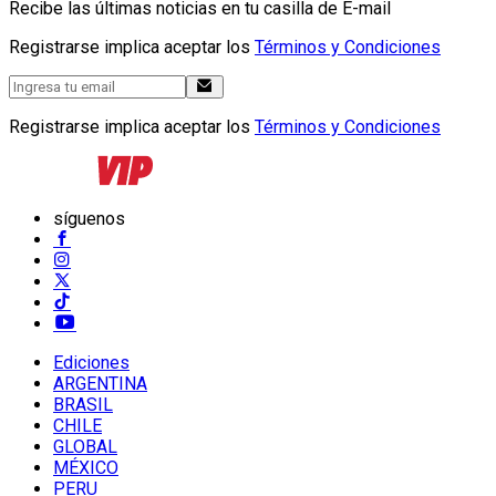
Recibe las últimas noticias en tu casilla de E-mail
Registrarse implica aceptar los
Términos y Condiciones
Registrarse implica aceptar los
Términos y Condiciones
síguenos
Ediciones
ARGENTINA
BRASIL
CHILE
GLOBAL
MÉXICO
PERU