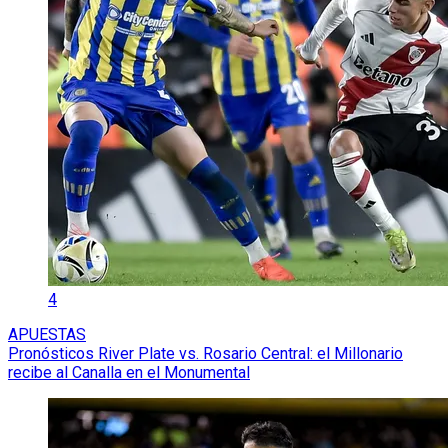
4
APUESTAS
Pronósticos River Plate vs. Rosario Central: el Millonario
recibe al Canalla en el Monumental