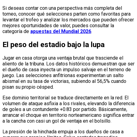
Si deseas contar con una perspectiva más completa del
torneo, conocer qué selecciones parten como favoritas para
levantar el trofeo y analizar los mercados que pueden ofrecer
mejores oportunidades de valor, puedes consultar la
categoría de
apuestas del Mundial 2026
.
El peso del estadio bajo la lupa
Jugar en casa otorga una ventaja brutal que trasciende el
aliento de la tribuna. Los datos históricos demuestran que ser
el dueño de casa inyecta un impulso salvaje en el terreno de
juego. Las selecciones anfitrionas experimentan un salto
abismal en su tasa de victorias, subiendo al 56,5% cuando
pisan su propio césped.
Ese dominio territorial se traduce directamente en la red. El
volumen de ataque asfixia a los rivales, elevando la diferencia
de goles a un contundente +0.83 por partido. Básicamente,
arrancar el choque en territorio norteamericano significa entrar
a la cancha con casi un gol de ventaja en el bolsillo.
La presión de la hinchada empuja a los dueños de casa a