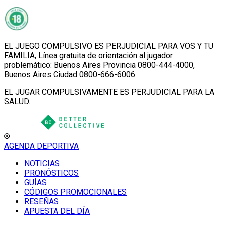
EL JUEGO COMPULSIVO ES PERJUDICIAL PARA VOS Y TU
FAMILIA, Línea gratuita de orientación al jugador
problemático: Buenos Aires Provincia 0800-444-4000,
Buenos Aires Ciudad 0800-666-6006
EL JUGAR COMPULSIVAMENTE ES PERJUDICIAL PARA LA
SALUD.
AGENDA DEPORTIVA
NOTICIAS
PRONÓSTICOS
GUÍAS
CÓDIGOS PROMOCIONALES
RESEÑAS
APUESTA DEL DÍA