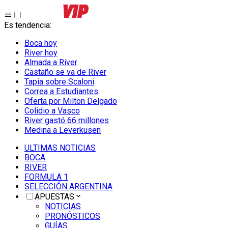
Es tendencia
:
Boca hoy
River hoy
Almada a River
Castaño se va de River
Tapia sobre Scaloni
Correa a Estudiantes
Oferta por Milton Delgado
Colidio a Vasco
River gastó 66 millones
Medina a Leverkusen
ULTIMAS NOTICIAS
BOCA
RIVER
FORMULA 1
SELECCIÓN ARGENTINA
APUESTAS
NOTICIAS
PRONÓSTICOS
GUÍAS