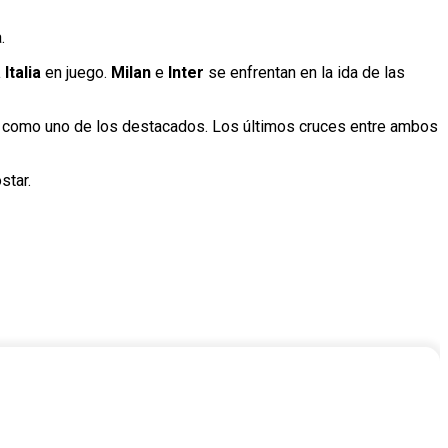
.
Italia
en juego.
Milan
e
Inter
se enfrentan en la ida de las
como uno de los destacados. Los últimos cruces entre ambos
star.