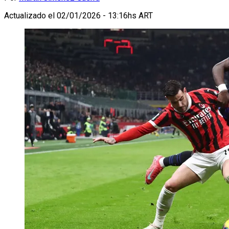
Actualizado el
02/01/2026 - 13:16hs ART