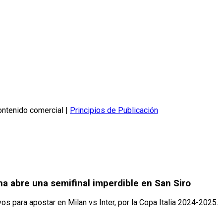
ontenido comercial |
Principios de Publicación
na abre una semifinal imperdible en San Siro
s para apostar en Milan vs Inter, por la Copa Italia 2024-2025.