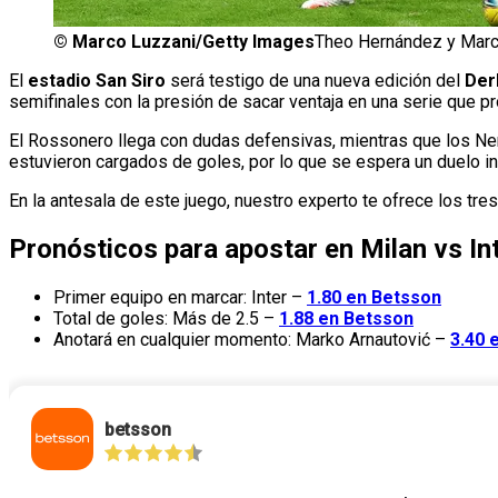
©
Marco Luzzani/Getty Images
Theo Hernández y Marcu
El
estadio San Siro
será testigo de una nueva edición del
Der
semifinales con la presión de sacar ventaja en una serie que p
El Rossonero llega con dudas defensivas, mientras que los Ne
estuvieron cargados de goles, por lo que se espera un duelo i
En la antesala de este juego, nuestro experto te ofrece los tre
Pronósticos para apostar en Milan vs In
Primer equipo en marcar: Inter –
1.80 en Betsson
Total de goles: Más de 2.5 –
1.88 en Betsson
Anotará en cualquier momento: Marko Arnautović –
3.40 