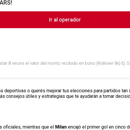
s deportivas o querés mejorar tus elecciones para partidos tan
arás consejos útiles y estrategias que te ayudarán a tomar deci
s oficiales, mientras que el
Milan
encajó el primer gol en cinco 