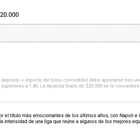
 el título más emocionantes de los últimos años, con Napoli e I
a la intensidad de una liga que reúne a algunos de los mejores eq