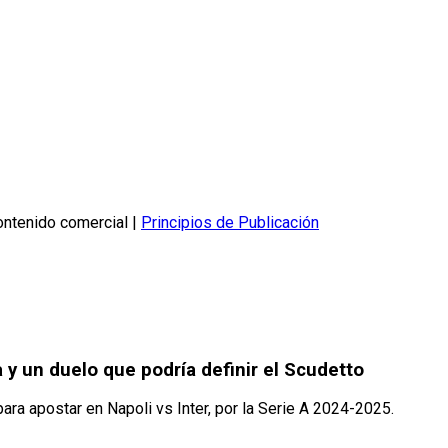
ontenido comercial |
Principios de Publicación
a y un duelo que podría definir el Scudetto
ra apostar en Napoli vs Inter, por la Serie A 2024-2025.