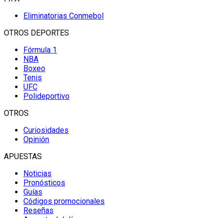
Eliminatorias Conmebol
OTROS DEPORTES
Fórmula 1
NBA
Boxeo
Tenis
UFC
Polideportivo
OTROS
Curiosidades
Opinión
APUESTAS
Noticias
Pronósticos
Guías
Códigos promocionales
Reseñas