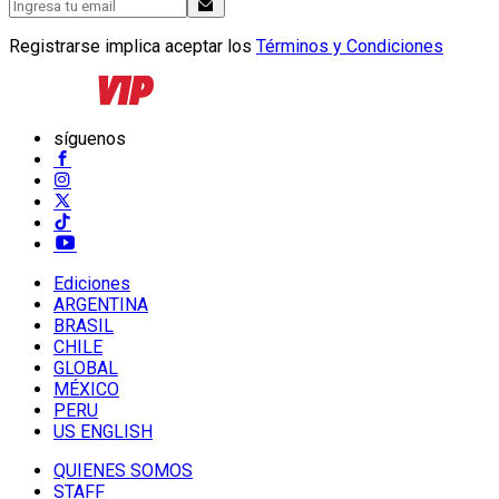
Registrarse implica aceptar los
Términos y Condiciones
síguenos
Ediciones
ARGENTINA
BRASIL
CHILE
GLOBAL
MÉXICO
PERU
US ENGLISH
QUIENES SOMOS
STAFF