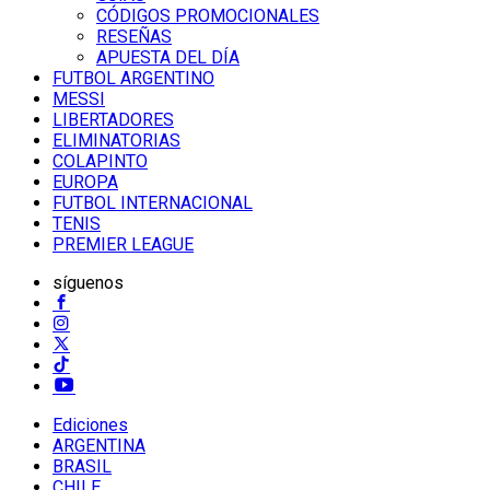
CÓDIGOS PROMOCIONALES
RESEÑAS
APUESTA DEL DÍA
FUTBOL ARGENTINO
MESSI
LIBERTADORES
ELIMINATORIAS
COLAPINTO
EUROPA
FUTBOL INTERNACIONAL
TENIS
PREMIER LEAGUE
síguenos
Ediciones
ARGENTINA
BRASIL
CHILE