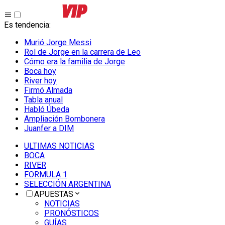
Es tendencia
:
Murió Jorge Messi
Rol de Jorge en la carrera de Leo
Cómo era la familia de Jorge
Boca hoy
River hoy
Firmó Almada
Tabla anual
Habló Úbeda
Ampliación Bombonera
Juanfer a DIM
ULTIMAS NOTICIAS
BOCA
RIVER
FORMULA 1
SELECCIÓN ARGENTINA
APUESTAS
NOTICIAS
PRONÓSTICOS
GUÍAS