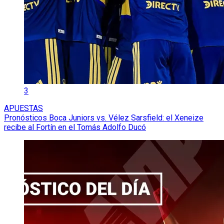
3
APUESTAS
Pronósticos Boca Juniors vs. Vélez Sarsfield: el Xeneize
recibe al Fortín en el Tomás Adolfo Ducó