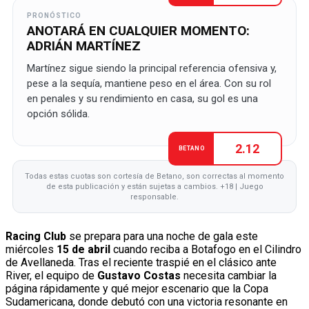
PRONÓSTICO
ANOTARÁ EN CUALQUIER MOMENTO:
ADRIÁN MARTÍNEZ
Martínez sigue siendo la principal referencia ofensiva y,
pese a la sequía, mantiene peso en el área. Con su rol
en penales y su rendimiento en casa, su gol es una
opción sólida.
2.12
BETANO
Todas estas cuotas son cortesía de Betano, son correctas al momento
de esta publicación y están sujetas a cambios. +18 | Juego
responsable.
Racing Club
se prepara para una noche de gala este
miércoles
15 de abril
cuando reciba a Botafogo en el Cilindro
de Avellaneda. Tras el reciente traspié en el clásico ante
River, el equipo de
Gustavo Costas
necesita cambiar la
página rápidamente y qué mejor escenario que la Copa
Sudamericana, donde debutó con una victoria resonante en