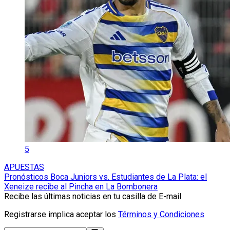
5
APUESTAS
Pronósticos Boca Juniors vs. Estudiantes de La Plata: el
Xeneize recibe al Pincha en La Bombonera
Recibe las últimas noticias en tu casilla de E-mail
Registrarse implica aceptar los
Términos y Condiciones