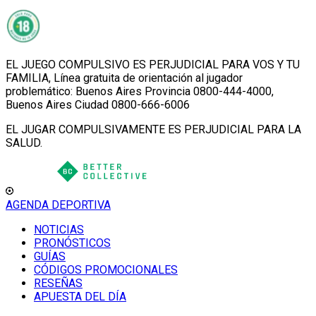
EL JUEGO COMPULSIVO ES PERJUDICIAL PARA VOS Y TU
FAMILIA, Línea gratuita de orientación al jugador
problemático: Buenos Aires Provincia 0800-444-4000,
Buenos Aires Ciudad 0800-666-6006
EL JUGAR COMPULSIVAMENTE ES PERJUDICIAL PARA LA
SALUD.
AGENDA DEPORTIVA
NOTICIAS
PRONÓSTICOS
GUÍAS
CÓDIGOS PROMOCIONALES
RESEÑAS
APUESTA DEL DÍA