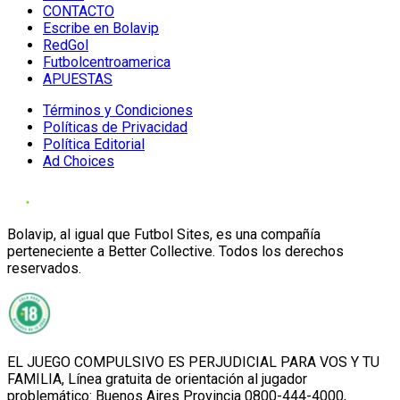
CONTACTO
Escribe en Bolavip
RedGol
Futbolcentroamerica
APUESTAS
Términos y Condiciones
Políticas de Privacidad
Política Editorial
Ad Choices
Bolavip, al igual que Futbol Sites, es una compañía
perteneciente a Better Collective. Todos los derechos
reservados.
EL JUEGO COMPULSIVO ES PERJUDICIAL PARA VOS Y TU
FAMILIA, Línea gratuita de orientación al jugador
problemático: Buenos Aires Provincia 0800-444-4000,