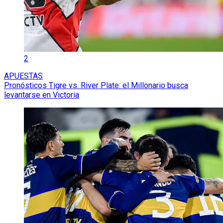
2
APUESTAS
Pronósticos Tigre vs. River Plate: el Millonario busca
levantarse en Victoria