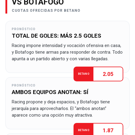
VS BOTAFOGO
CUOTAS OFRECIDAS POR BETANO
PRONÓSTICO
TOTAL DE GOLES: MÁS 2.5 GOLES
Racing impone intensidad y vocación ofensiva en casa,
y Botafogo tiene armas para responder de contra. Todo
apunta a un partido abierto y con varias llegadas.
2.05
BETANO
PRONÓSTICO
AMBOS EQUIPOS ANOTAN: SÍ
Racing propone y deja espacios, y Botafogo tiene
jerarquía para aprovecharlos. El “ambos anotan”
aparece como una opción muy atractiva.
1.87
BETANO