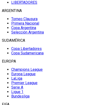
LIBERTADORES
ARGENTINA
Torneo Clausura
Primera Nacional
Copa Argentina
Selección Argentina
SUDAMÉRICA
Copa Libertadores
Copa Sudamericana
EUROPA
Champions League
Europa League
LaLiga
Premier League
Serie A
Ligue 1
Bundesliga
FIFA