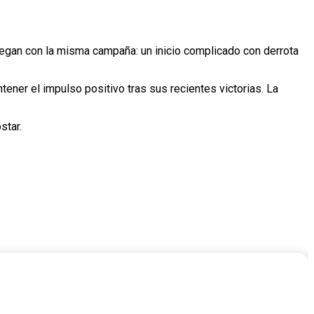
egan con la misma campaña: un inicio complicado con derrota
ener el impulso positivo tras sus recientes victorias. La
star.