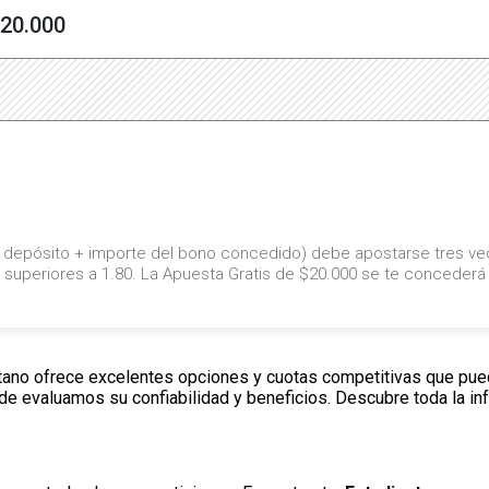
etano ofrece excelentes opciones y cuotas competitivas que pue
de evaluamos su confiabilidad y beneficios. Descubre toda la i