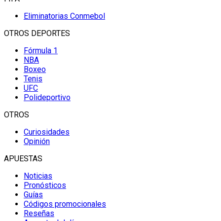
Eliminatorias Conmebol
OTROS DEPORTES
Fórmula 1
NBA
Boxeo
Tenis
UFC
Polideportivo
OTROS
Curiosidades
Opinión
APUESTAS
Noticias
Pronósticos
Guías
Códigos promocionales
Reseñas