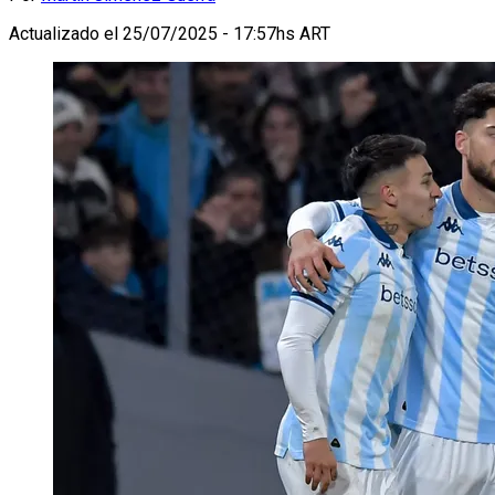
Actualizado el
25/07/2025 - 17:57hs ART