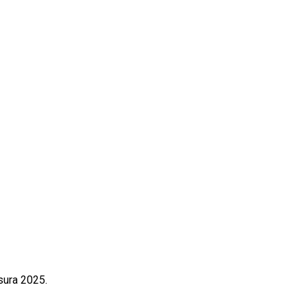
sura 2025.