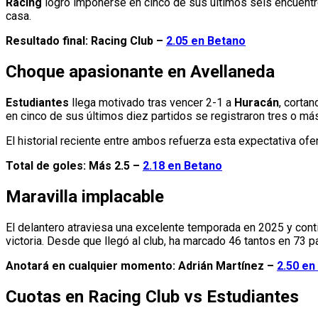
Racing
logró imponerse en cinco de sus últimos seis encuentr
casa.
Resultado final: Racing Club –
2.05 en Betano
Choque apasionante en Avellaneda
Estudiantes
llega motivado tras vencer 2-1 a
Huracán
, corta
en cinco de sus últimos diez partidos se registraron tres o má
El historial reciente entre ambos refuerza esta expectativa of
Total de goles: Más 2.5 –
2.18 en Betano
Maravilla implacable
El delantero atraviesa una excelente temporada en 2025 y cont
victoria. Desde que llegó al club, ha marcado 46 tantos en 73 p
Anotará en cualquier momento: Adrián Martínez –
2.50 en
Cuotas en Racing Club vs Estudiantes