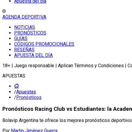
Apuesta del día
AGENDA DEPORTIVA
NOTICIAS
PRONÓSTICOS
GUÍAS
CÓDIGOS PROMOCIONALES
RESEÑAS
APUESTA DEL DÍA
18+ | Juego responsable | Aplican Términos y Condiciones | C
APUESTAS
/
Apuestas
/
Pronósticos
Pronósticos Racing Club vs Estudiantes: la Academ
Bolavip Argentina te ofrece los mejores pronósticos deportivos
Por
Martin Jiménez Guerra