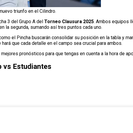
uevo triunfo en el Cilindro.
cha 3 del Grupo A del
Torneo Clausura 2025
. Ambos equipos ll
o en la segunda, sumando así tres puntos cada uno.
omo el Pincha buscarán consolidar su posición en la tabla y mant
 hará que cada detalle en el campo sea crucial para ambos.
s mejores pronósticos para que tengas en cuenta a la hora de apo
b vs Estudiantes