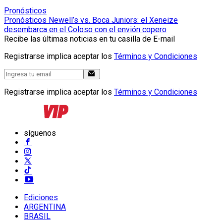
Pronósticos
Pronósticos Newell’s vs. Boca Juniors: el Xeneize
desembarca en el Coloso con el envión copero
Recibe las últimas noticias en tu casilla de E-mail
Registrarse implica aceptar los
Términos y Condiciones
Registrarse implica aceptar los
Términos y Condiciones
síguenos
Ediciones
ARGENTINA
BRASIL