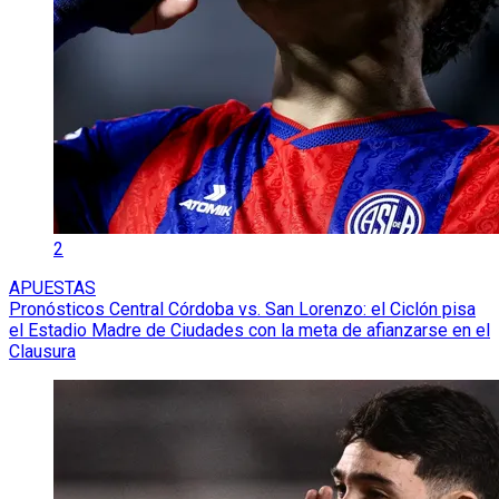
2
APUESTAS
Pronósticos Central Córdoba vs. San Lorenzo: el Ciclón pisa
el Estadio Madre de Ciudades con la meta de afianzarse en el
Clausura