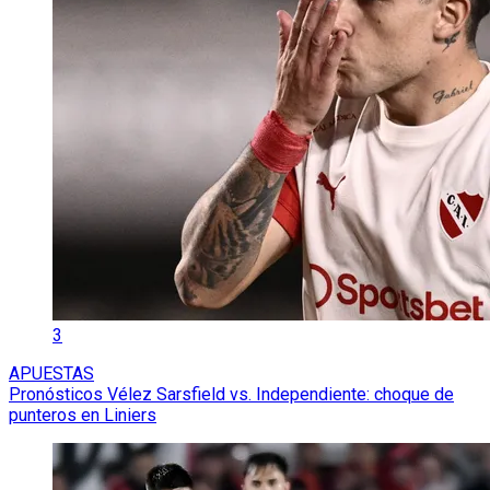
3
APUESTAS
Pronósticos Vélez Sarsfield vs. Independiente: choque de
punteros en Liniers