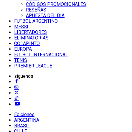
CÓDIGOS PROMOCIONALES
RESEÑAS
APUESTA DEL DÍA
FUTBOL ARGENTINO
MESSI
LIBERTADORES
ELIMINATORIAS
COLAPINTO
EUROPA
FUTBOL INTERNACIONAL
TENIS
PREMIER LEAGUE
síguenos
Ediciones
ARGENTINA
BRASIL
CHILE