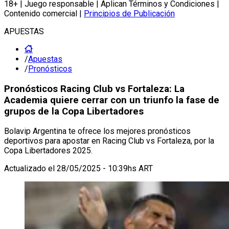
18+ | Juego responsable | Aplican Términos y Condiciones |
Contenido comercial |
Principios de Publicación
APUESTAS
/
Apuestas
/
Pronósticos
Pronósticos Racing Club vs Fortaleza: La
Academia quiere cerrar con un triunfo la fase de
grupos de la Copa Libertadores
Bolavip Argentina te ofrece los mejores pronósticos
deportivos para apostar en Racing Club vs Fortaleza, por la
Copa Libertadores 2025.
Actualizado el
28/05/2025 - 10:39hs ART