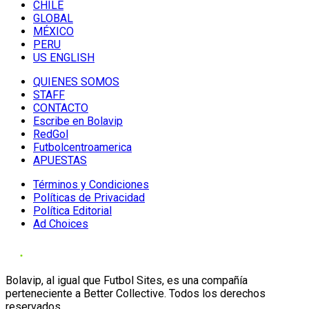
CHILE
GLOBAL
MÉXICO
PERU
US ENGLISH
QUIENES SOMOS
STAFF
CONTACTO
Escribe en Bolavip
RedGol
Futbolcentroamerica
APUESTAS
Términos y Condiciones
Políticas de Privacidad
Política Editorial
Ad Choices
Bolavip, al igual que Futbol Sites, es una compañía
perteneciente a Better Collective. Todos los derechos
reservados.