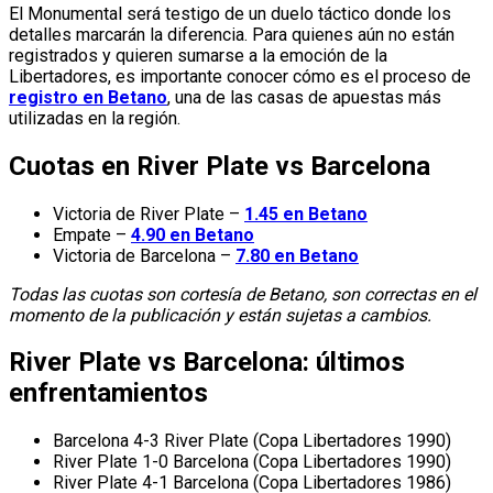
El Monumental será testigo de un duelo táctico donde los
detalles marcarán la diferencia. Para quienes aún no están
registrados y quieren sumarse a la emoción de la
Libertadores, es importante conocer cómo es el proceso de
registro en Betano
, una de las casas de apuestas más
utilizadas en la región.
Cuotas en River Plate vs Barcelona
Victoria de River Plate –
1.45 en Betano
Empate –
4.90 en Betano
Victoria de Barcelona –
7.80 en Betano
Todas las cuotas son cortesía de Betano, son correctas en el
momento de la publicación y están sujetas a cambios.
River Plate vs Barcelona: últimos
enfrentamientos
Barcelona 4-3 River Plate (Copa Libertadores 1990)
River Plate 1-0 Barcelona (Copa Libertadores 1990)
River Plate 4-1 Barcelona (Copa Libertadores 1986)