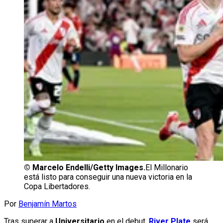
©
Marcelo Endelli/Getty Images.
El Millonario
está listo para conseguir una nueva victoria en la
Copa Libertadores.
Por
Benjamín Martos
Tras superar a
Universitario
en el debut,
River Plate
será