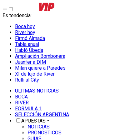
Es tendencia
:
Boca hoy
River hoy
Firmó Almada
Tabla anual
Habló Úbeda
Ampliación Bombonera
Juanfer a DIM
Milan quiere a Paredes
XI de lujo de River
Rulli al City
ULTIMAS NOTICIAS
BOCA
RIVER
FORMULA 1
SELECCIÓN ARGENTINA
APUESTAS
NOTICIAS
PRONÓSTICOS
GUÍAS