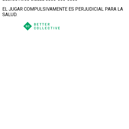
EL JUGAR COMPULSIVAMENTE ES PERJUDICIAL PARA LA
SALUD.