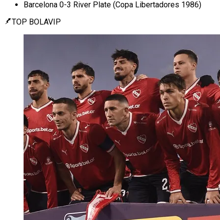
Barcelona 0-3 River Plate (Copa Libertadores 1986)
TOP BOLAVIP