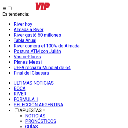
Es tendencia
:
River hoy
Almada a River
River gastó 60 millones
Tabla Anual
River compra el 100% de Almada
Postura ATM con Julián
Vasco-Flores
Planes Messi
UEFA rechaza Mundial de 64
Final del Clausura
ULTIMAS NOTICIAS
BOCA
RIVER
FORMULA 1
SELECCIÓN ARGENTINA
APUESTAS
NOTICIAS
PRONÓSTICOS
GUÍAS