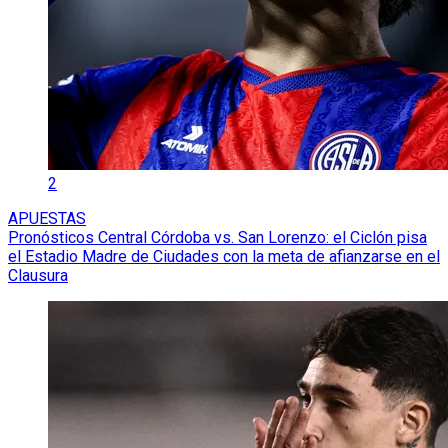
2
APUESTAS
Pronósticos Central Córdoba vs. San Lorenzo: el Ciclón pisa
el Estadio Madre de Ciudades con la meta de afianzarse en el
Clausura