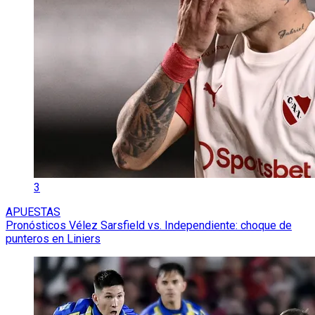
3
APUESTAS
Pronósticos Vélez Sarsfield vs. Independiente: choque de
punteros en Liniers