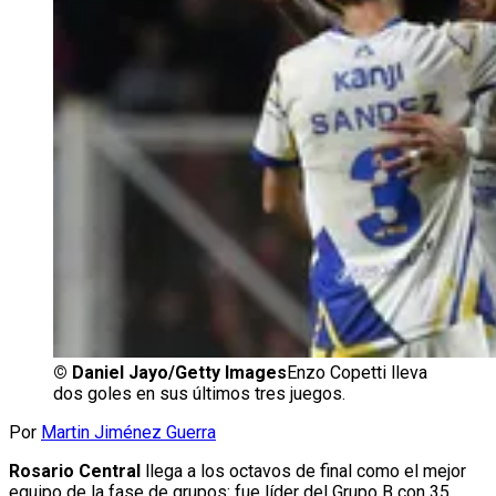
©
Daniel Jayo/Getty Images
Enzo Copetti lleva
dos goles en sus últimos tres juegos.
Por
Martin Jiménez Guerra
Rosario Central
llega a los octavos de final como el mejor
equipo de la fase de grupos: fue líder del Grupo B con 35