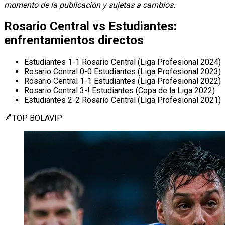
momento de la publicación y sujetas a cambios.
Rosario Central vs Estudiantes:
enfrentamientos directos
Estudiantes 1-1 Rosario Central (Liga Profesional 2024)
Rosario Central 0-0 Estudiantes (Liga Profesional 2023)
Rosario Central 1-1 Estudiantes (Liga Profesional 2022)
Rosario Central 3-! Estudiantes (Copa de la Liga 2022)
Estudiantes 2-2 Rosario Central (Liga Profesional 2021)
TOP BOLAVIP