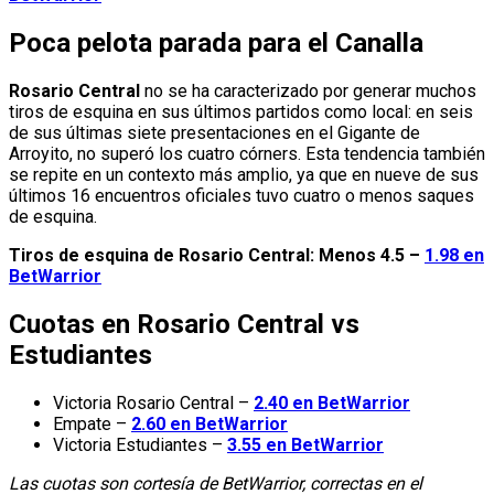
Poca pelota parada para el Canalla
Rosario Central
no se ha caracterizado por generar muchos
tiros de esquina en sus últimos partidos como local: en seis
de sus últimas siete presentaciones en el Gigante de
Arroyito, no superó los cuatro córners. Esta tendencia también
se repite en un contexto más amplio, ya que en nueve de sus
últimos 16 encuentros oficiales tuvo cuatro o menos saques
de esquina.
Tiros de esquina de Rosario Central: Menos 4.5 –
1.98 en
BetWarrior
Cuotas en Rosario Central vs
Estudiantes
Victoria Rosario Central –
2.40 en BetWarrior
Empate –
2.60 en BetWarrior
Victoria Estudiantes –
3.55 en BetWarrior
Las cuotas son cortesía de BetWarrior, correctas en el