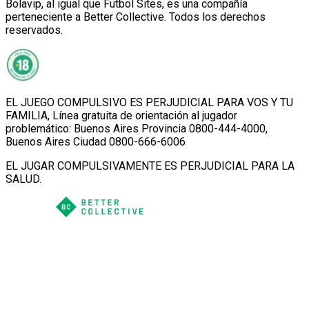
Bolavip, al igual que Futbol Sites, es una compañía
perteneciente a Better Collective. Todos los derechos
reservados.
EL JUEGO COMPULSIVO ES PERJUDICIAL PARA VOS Y TU
FAMILIA, Línea gratuita de orientación al jugador
problemático: Buenos Aires Provincia 0800-444-4000,
Buenos Aires Ciudad 0800-666-6006
EL JUGAR COMPULSIVAMENTE ES PERJUDICIAL PARA LA
SALUD.