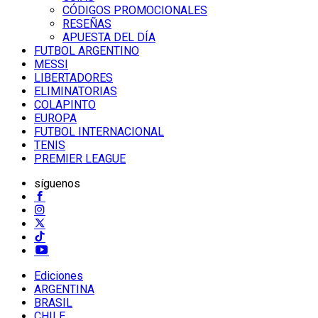
CÓDIGOS PROMOCIONALES
RESEÑAS
APUESTA DEL DÍA
FUTBOL ARGENTINO
MESSI
LIBERTADORES
ELIMINATORIAS
COLAPINTO
EUROPA
FUTBOL INTERNACIONAL
TENIS
PREMIER LEAGUE
síguenos
Ediciones
ARGENTINA
BRASIL
CHILE