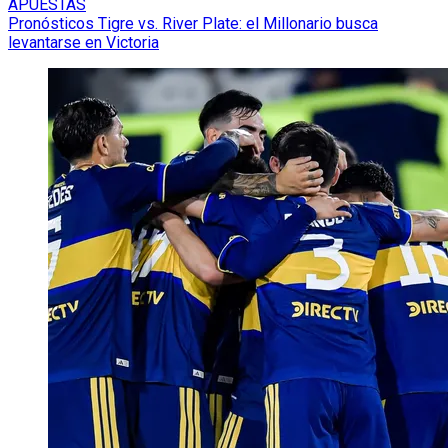
APUESTAS
Pronósticos Tigre vs. River Plate: el Millonario busca
levantarse en Victoria