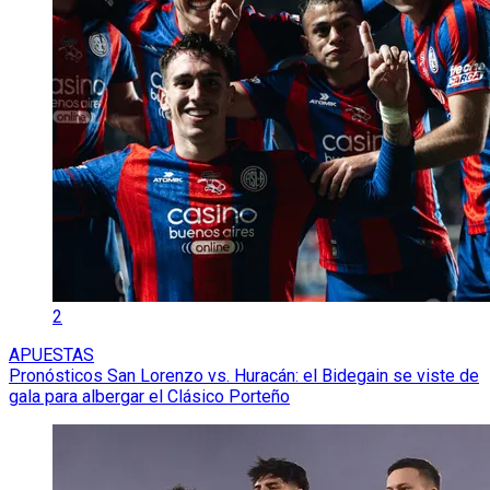
2
APUESTAS
Pronósticos San Lorenzo vs. Huracán: el Bidegain se viste de
gala para albergar el Clásico Porteño