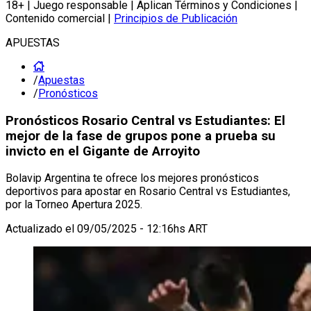
18+ | Juego responsable | Aplican Términos y Condiciones |
Contenido comercial |
Principios de Publicación
APUESTAS
/
Apuestas
/
Pronósticos
Pronósticos Rosario Central vs Estudiantes: El
mejor de la fase de grupos pone a prueba su
invicto en el Gigante de Arroyito
Bolavip Argentina te ofrece los mejores pronósticos
deportivos para apostar en Rosario Central vs Estudiantes,
por la Torneo Apertura 2025.
Actualizado el
09/05/2025 - 12:16hs ART