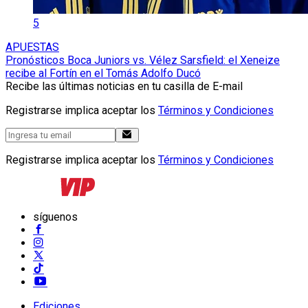
5
APUESTAS
Pronósticos Boca Juniors vs. Vélez Sarsfield: el Xeneize
recibe al Fortín en el Tomás Adolfo Ducó
Recibe las últimas noticias en tu casilla de E-mail
Registrarse implica aceptar los
Términos y Condiciones
Registrarse implica aceptar los
Términos y Condiciones
síguenos
Ediciones