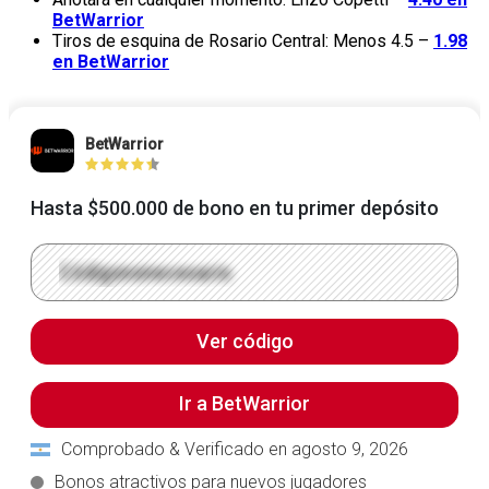
BetWarrior
Tiros de esquina de Rosario Central: Menos 4.5 –
1.98
en BetWarrior