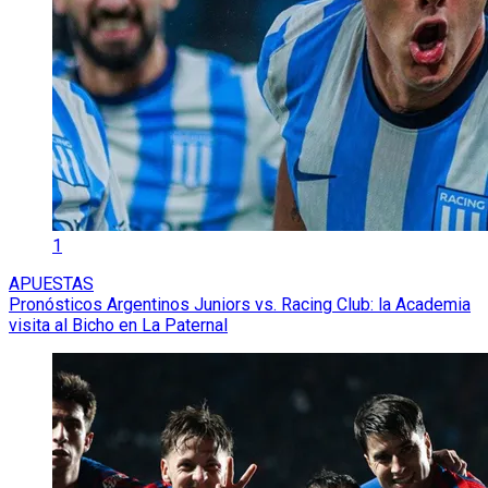
1
APUESTAS
Pronósticos Argentinos Juniors vs. Racing Club: la Academia
visita al Bicho en La Paternal