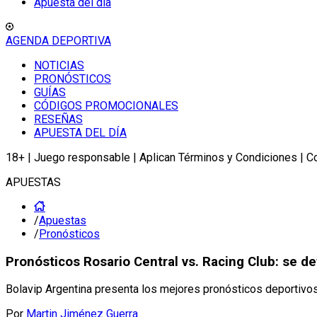
Apuesta del día
AGENDA DEPORTIVA
NOTICIAS
PRONÓSTICOS
GUÍAS
CÓDIGOS PROMOCIONALES
RESEÑAS
APUESTA DEL DÍA
18+ | Juego responsable | Aplican Términos y Condiciones | C
APUESTAS
/
Apuestas
/
Pronósticos
Pronósticos Rosario Central vs. Racing Club: se de
Bolavip Argentina presenta los mejores pronósticos deportivos 
Por
Martin Jiménez Guerra