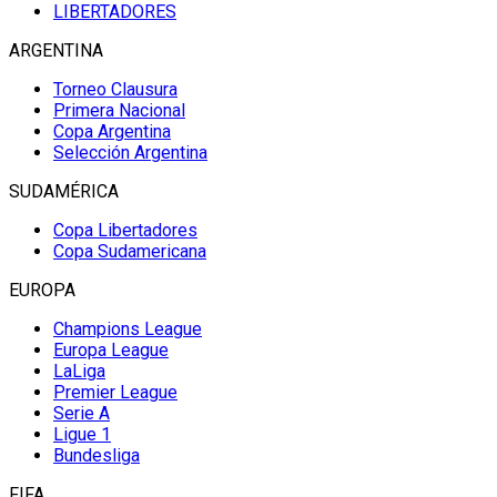
LIBERTADORES
ARGENTINA
Torneo Clausura
Primera Nacional
Copa Argentina
Selección Argentina
SUDAMÉRICA
Copa Libertadores
Copa Sudamericana
EUROPA
Champions League
Europa League
LaLiga
Premier League
Serie A
Ligue 1
Bundesliga
FIFA