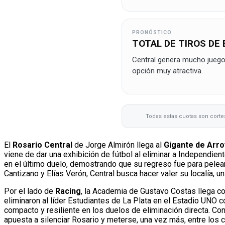
PRONÓSTICO
TOTAL DE TIROS DE 
Central genera mucho juego 
opción muy atractiva.
Todas estas cuotas son corte
El
Rosario Central
de Jorge Almirón llega al
Gigante de Arro
viene de dar una exhibición de fútbol al eliminar a Independient
en el último duelo, demostrando que su regreso fue para pele
Cantizano y Elías Verón, Central busca hacer valer su localía, 
Por el lado de
Racing
, la Academia de Gustavo Costas llega con 
eliminaron al líder Estudiantes de La Plata en el Estadio UNO 
compacto y resiliente en los duelos de eliminación directa. Co
apuesta a silenciar Rosario y meterse, una vez más, entre los c