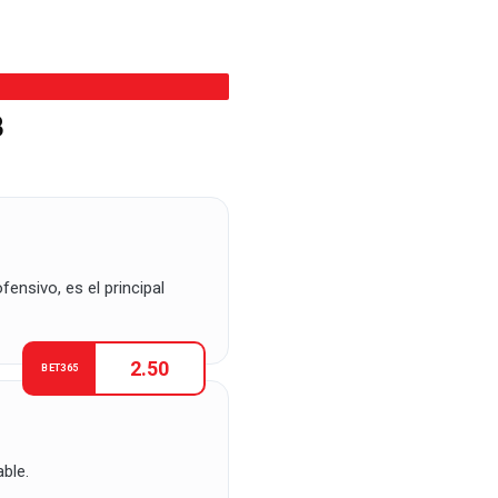
B
fensivo, es el principal
2.50
BET365
ble.