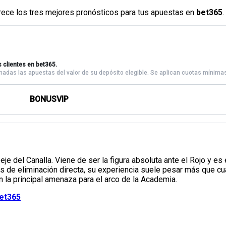
ofrece los tres mejores pronósticos para tus apuestas en
bet365
.
eje del Canalla. Viene de ser la figura absoluta ante el Rojo y es
dos de eliminación directa, su experiencia suele pesar más que c
án la principal amenaza para el arco de la Academia.
bet365