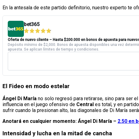
En la antesala de este partido definitorio, nuestro experto te 
El Fideo en modo estelar
Ángel Di María
no solo regresó para retirarse, sino para ser el 
influencia en el juego ofensivo de
Central
es total, y en parti
sufrir cuando la presionan alto, las diagonales de Di María ser
Anotará en cualquier momento: Ángel Di María –
2.50 en 
Intensidad y lucha en la mitad de cancha