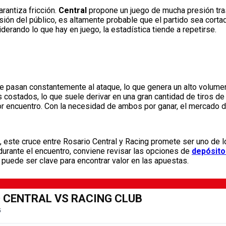
arantiza fricción.
Central
propone un juego de mucha presión tra
a presión del público, es altamente probable que el partido sea cor
iderando lo que hay en juego, la estadística tiende a repetirse.
ue pasan constantemente al ataque, lo que genera un alto volumen
os costados, lo que suele derivar en una gran cantidad de tiros d
or encuentro. Con la necesidad de ambos por ganar, el mercado d
a, este cruce entre Rosario Central y Racing promete ser uno de 
durante el encuentro, conviene revisar las opciones de
depósito
do puede ser clave para encontrar valor en las apuestas.
 CENTRAL VS RACING CLUB
5