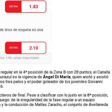
1.83
BET365
de tiros de esquina es una
2.10
BET365
ios. +18 | Juego responsable.
regular en la 4ª posición de la Zona B con 28 puntos, el Canalla
auriazul es la vigencia de
Ángel Di María
, quien anotó y asistió
los tres palos y el poder goleador de los juveniles Giovanni
26.
avos de final. Pese a clasificar con lo justo en la 8ª posición,
juego: de la irregularidad de la fase regular a un equipo
 y la conducción de Matías Zaracho, el conjunto de Avellaneda