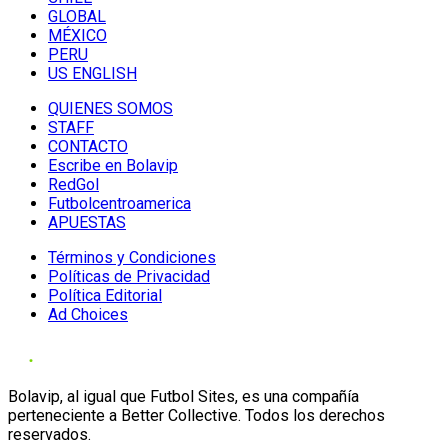
GLOBAL
MÉXICO
PERU
US ENGLISH
QUIENES SOMOS
STAFF
CONTACTO
Escribe en Bolavip
RedGol
Futbolcentroamerica
APUESTAS
Términos y Condiciones
Políticas de Privacidad
Política Editorial
Ad Choices
Bolavip, al igual que Futbol Sites, es una compañía
perteneciente a Better Collective. Todos los derechos
reservados.