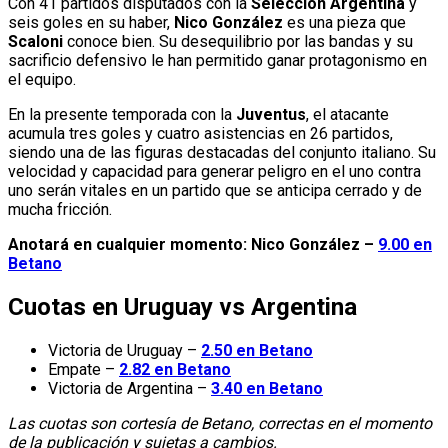
Con 41 partidos disputados con la
Selección Argentina
y
seis goles en su haber,
Nico González
es una pieza que
Scaloni
conoce bien. Su desequilibrio por las bandas y su
sacrificio defensivo le han permitido ganar protagonismo en
el equipo.
En la presente temporada con la
Juventus
, el atacante
acumula tres goles y cuatro asistencias en 26 partidos,
siendo una de las figuras destacadas del conjunto italiano. Su
velocidad y capacidad para generar peligro en el uno contra
uno serán vitales en un partido que se anticipa cerrado y de
mucha fricción.
Anotará en cualquier momento: Nico González –
9.00 en
Betano
Cuotas en Uruguay vs Argentina
Victoria de Uruguay –
2.50 en Betano
Empate –
2.82 en Betano
Victoria de Argentina –
3.40 en Betano
Las cuotas son cortesía de Betano, correctas en el momento
de la publicación y sujetas a cambios.