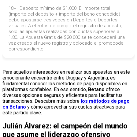
Para aquellos interesados en realizar sus apuestas en este
emocionante encuentro entre Uruguay y Argentina, es
fundamental conocer los métodos de pago disponibles en
plataformas confiables. En ese sentido,
Betano
ofrece
diversas opciones seguras y eficientes para facilitar tus
transacciones. Descubre más sobre
los métodos de pago
en Betano
y cómo aprovechar sus cuotas atractivas para
este partido clave.
Julián Álvarez: el campeón del mundo
que asume el liderazgo ofensivo