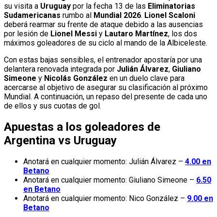
su visita a
Uruguay
por la fecha 13 de las
Eliminatorias
Sudamericanas
rumbo al
Mundial 2026
.
Lionel Scaloni
deberá rearmar su frente de ataque debido a las ausencias
por lesión de
Lionel Messi
y
Lautaro Martínez
, los dos
máximos goleadores de su ciclo al mando de la Albiceleste.
Con estas bajas sensibles, el entrenador apostaría por una
delantera renovada integrada por
Julián Álvarez
,
Giuliano
Simeone
y
Nicolás González
en un duelo clave para
acercarse al objetivo de asegurar su clasificación al próximo
Mundial. A continuación, un repaso del presente de cada uno
de ellos y sus cuotas de gol.
Apuestas a los goleadores de
Argentina vs Uruguay
Anotará en cualquier momento: Julián Álvarez –
4.00 en
Betano
Anotará en cualquier momento: Giuliano Simeone –
6.50
en Betano
Anotará en cualquier momento: Nico González –
9.00 en
Betano