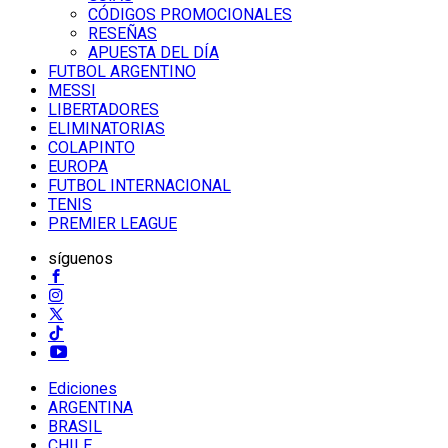
CÓDIGOS PROMOCIONALES
RESEÑAS
APUESTA DEL DÍA
FUTBOL ARGENTINO
MESSI
LIBERTADORES
ELIMINATORIAS
COLAPINTO
EUROPA
FUTBOL INTERNACIONAL
TENIS
PREMIER LEAGUE
síguenos
Ediciones
ARGENTINA
BRASIL
CHILE