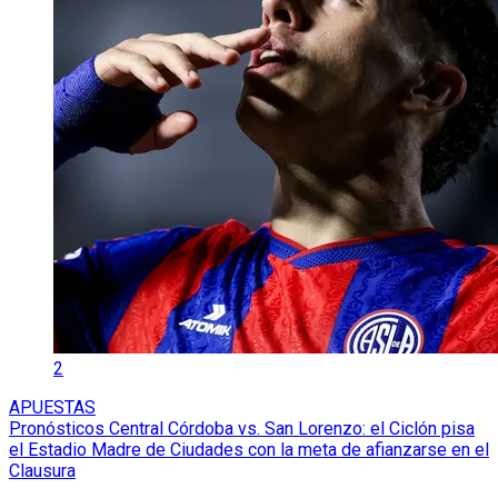
2
APUESTAS
Pronósticos Central Córdoba vs. San Lorenzo: el Ciclón pisa
el Estadio Madre de Ciudades con la meta de afianzarse en el
Clausura