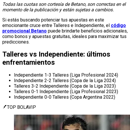
Todas las cuotas son cortesía de Betano, son correctas en el
momento de la publicación y están sujetas a cambios.
Si estás buscando potenciar tus apuestas en este
emocionante cruce entre Talleres e Independiente, el
código
promocional Betano
puede brindarte beneficios adicionales,
como bonos y apuestas gratuitas, ideales para maximizar tus
predicciones.
Talleres vs Independiente: últimos
enfrentamientos
Independiente 1-3 Talleres (Liga Profesional 2024)
Independiente 2-2 Talleres (Copa de la Liga 2024)
Talleres 3-2 Independiente (Copa de la Liga 2023)
Talleres 0-1 Independiente (Liga Profesional 2023)
Independiente 0-0 Talleres (Copa Argentina 2022)
TOP BOLAVIP