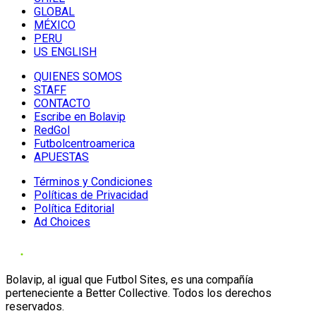
GLOBAL
MÉXICO
PERU
US ENGLISH
QUIENES SOMOS
STAFF
CONTACTO
Escribe en Bolavip
RedGol
Futbolcentroamerica
APUESTAS
Términos y Condiciones
Políticas de Privacidad
Política Editorial
Ad Choices
Bolavip, al igual que Futbol Sites, es una compañía
perteneciente a Better Collective. Todos los derechos
reservados.