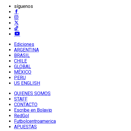
síguenos
Ediciones
ARGENTINA
BRASIL
CHILE
GLOBAL
MÉXICO
PERU
US ENGLISH
QUIENES SOMOS
STAFF
CONTACTO
Escribe en Bolavip
RedGol
Futbolcentroamerica
APUESTAS