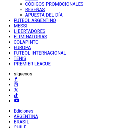
CÓDIGOS PROMOCIONALES
RESEÑAS
APUESTA DEL DÍA
FUTBOL ARGENTINO
MESSI
LIBERTADORES
ELIMINATORIAS
COLAPINTO
EUROPA
FUTBOL INTERNACIONAL
TENIS
PREMIER LEAGUE
síguenos
Ediciones
ARGENTINA
BRASIL
CHILE