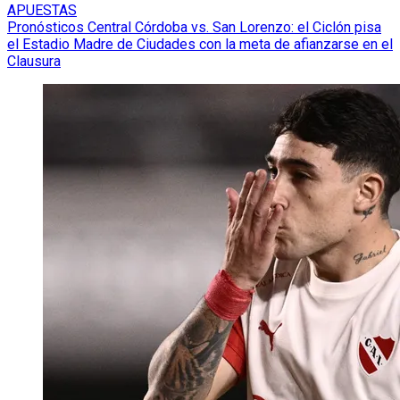
APUESTAS
Pronósticos Central Córdoba vs. San Lorenzo: el Ciclón pisa
el Estadio Madre de Ciudades con la meta de afianzarse en el
Clausura