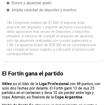
El Fortín gana el partido
Vélez
es el líder de la
Liga Profesional
con 48 puntos, con
solo dos fechas por delante. El Fortín ganó 13 de sus 25
partidos en el certamen y lleva 10 sin perder entre liga y
copa. Además, es finalista de la
Copa Argentina
.