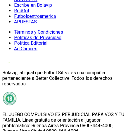
Escribe en Bolavip
RedGol
Futbolcentroamerica
APUESTAS
Términos y Condiciones
Políticas de Privacidad
Política Editorial
Ad Choices
Bolavip, al igual que Futbol Sites, es una compañía
perteneciente a Better Collective. Todos los derechos
reservados.
EL JUEGO COMPULSIVO ES PERJUDICIAL PARA VOS Y TU
FAMILIA, Línea gratuita de orientación al jugador
problemático: Buenos Aires Provincia 0800-444-4000,