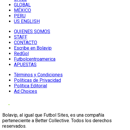
GLOBAL
MÉXICO
PERU
US ENGLISH
QUIENES SOMOS
STAFF
CONTACTO
Escribe en Bolavip
RedGol
Futbolcentroamerica
APUESTAS
Términos y Condiciones
Políticas de Privacidad
Política Editorial
Ad Choices
Bolavip, al igual que Futbol Sites, es una compañía
perteneciente a Better Collective. Todos los derechos
reservados.