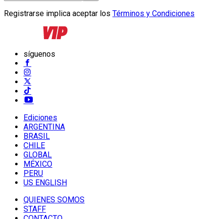
Registrarse implica aceptar los
Términos y Condiciones
síguenos
Ediciones
ARGENTINA
BRASIL
CHILE
GLOBAL
MÉXICO
PERU
US ENGLISH
QUIENES SOMOS
STAFF
CONTACTO