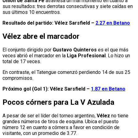
Unión de Santa Fe
atraviesa un mal momento en cuanto a
sus resultados: tres derrotas consecutivas y siete caídas en
sus últimos 10 encuentros.
Resultado del partido: Vélez Sarsfield –
2.27 en Betano
Vélez abre el marcador
El conjunto dirigido por
Gustavo Quinteros
es el que más
veces abrió el marcador en la
Liga Profesional
. Lo hizo un
total de 17 veces.
En contraste, el Tatengue comenzó perdiendo 14 de sus 25
compromisos.
Próximo gol (Gol 1): Vélez Sarsfield –
1.87 en Betano
Pocos córners para La V Azulada
A pesar de ser el líder del torneo argentino,
Vélez
no tiene
grandes números de tiros de esquina. Ubica el puesto
número 12 en cuanto a córners a favor en condición de
visitante, con un promedio de 3.77.