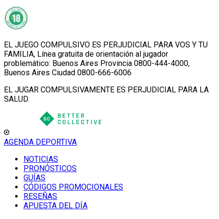
EL JUEGO COMPULSIVO ES PERJUDICIAL PARA VOS Y TU
FAMILIA, Línea gratuita de orientación al jugador
problemático: Buenos Aires Provincia 0800-444-4000,
Buenos Aires Ciudad 0800-666-6006
EL JUGAR COMPULSIVAMENTE ES PERJUDICIAL PARA LA
SALUD.
AGENDA DEPORTIVA
NOTICIAS
PRONÓSTICOS
GUÍAS
CÓDIGOS PROMOCIONALES
RESEÑAS
APUESTA DEL DÍA